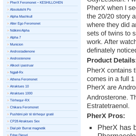
PherX Feromonet – KESHILLOHEN
PherX when I se
Absolutisht Po
the 20/20 story
Alpha Mashkull
where they did a
Alter Ego Feromonet
Ndikimi Alpha
sets of twins to
Alpha 7
work. After watc
Municion
definately notic
Androstadienone
Androstenone
Product Details
Alkool i pastruar
PherX contains t
Ngjall-Rx
comes in a full 1
Athena Feromonet
PherX are Andro
Atraktues 10
Atraktues 1000
Androsterone. Th
Tërhequr-RX
Estratetraenol.
Chikara Feromonet
PherX Pros:
Pushtimi për të tërhequr gratë
CP28 Atraktues Sex
PherX has b
Dial për Burrat magnetik
Pharmacolo
Edge Diesel