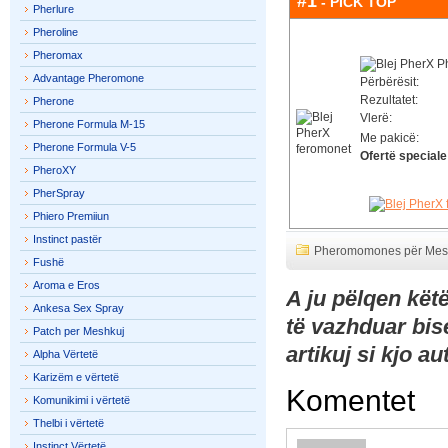
#1
- PICK TOP
Pherlure
Pheroline
Pheromax
Advantage Pheromone
Përbërësit:
Rezultatet:
Pherone
Vlerë:
Pherone Formula M-15
Me pakicë:
Pherone Formula V-5
Ofertë speciale
PheroXY
PherSpray
Phiero Premiiun
Instinct pastër
Pheromomones për Mes
Fushë
Aroma e Eros
A ju pëlqen kët
Ankesa Sex Spray
të vazhduar bi
Patch per Meshkuj
artikuj si kjo a
Alpha Vërtetë
Karizëm e vërtetë
Komentet
Komunikimi i vërtetë
Thelbi i vërtetë
Instinct Vërtetë