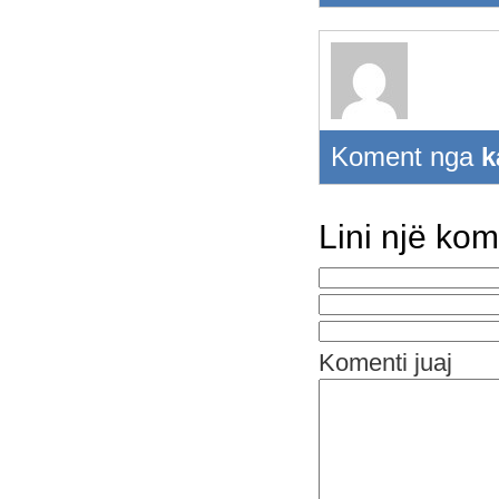
Koment nga
k
Lini një ko
Komenti juaj