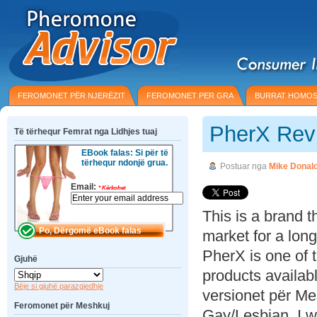
FEROMONET PËR NJERËZIT
FEROMONET PER GRA
BURRAT HOMOS
PherX Rev
Të tërhequr Femrat nga Lidhjes tuaj
EBook falas: Si për të
tërhequr ndonjë grua.
Postuar nga
Mike Donal
Email:
*
Kërkohet
This is a brand 
market for a long
PherX is one of 
Gjuhë
products availab
Bëje si gjuhë parazgjedhje
versionet për M
Feromonet për Meshkuj
Gay/Lesbian. I w