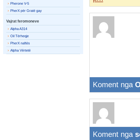
Pherone V-5
PherX për Gratë gay
Vajrat feromoneve
Alpha A314
Oil Tërheqje
PherX naftës
Alpha Vërtetë
Koment nga
O
Koment nga
s