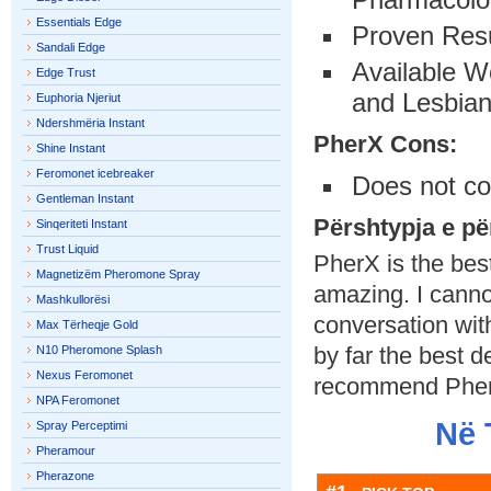
Essentials Edge
Proven Resu
Sandali Edge
Available W
Edge Trust
and Lesbian
Euphoria Njeriut
Ndershmëria Instant
PherX Cons:
Shine Instant
Feromonet icebreaker
Does not co
Gentleman Instant
Përshtypja e p
Sinqeriteti Instant
Trust Liquid
PherX is the bes
Magnetizëm Pheromone Spray
amazing. I canno
Mashkullorësi
conversation wit
Max Tërheqje Gold
by far the best de
N10 Pheromone Splash
Nexus Feromonet
recommend PherX 
NPA Feromonet
Në 
Spray Perceptimi
Pheramour
Pherazone