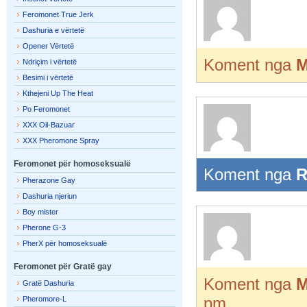
Feromonet True Jerk
Dashuria e vërtetë
Opener Vërtetë
Koment nga
M
Ndriçim i vërtetë
Besimi i vërtetë
Kthejeni Up The Heat
Po Feromonet
XXX Oil-Bazuar
XXX Pheromone Spray
Feromonet për homoseksualë
Koment nga
R
Pherazone Gay
Dashuria njeriun
Boy mister
Pherone G-3
PherX për homoseksualë
Feromonet për Gratë gay
Koment nga
M
Gratë Dashuria
pm
Pheromore-L