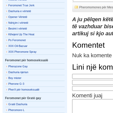
Feromonet True Jerk
Pheromomones për Mes
Dashuria e vërtetë
Opener Vërtetë
A ju pëlqen kët
Ndriçim i vërtetë
të vazhduar bi
Besimi i vërtetë
artikuj si kjo a
Kthejeni Up The Heat
Po Feromonet
Komentet
XXX Oil-Bazuar
XXX Pheromone Spray
Nuk ka komente
Feromonet për homoseksualë
Lini një ko
Pherazone Gay
Dashuria njeriun
Boy mister
Pherone G-3
PherX për homoseksualë
Komenti juaj
Feromonet për Gratë gay
Gratë Dashuria
Pheromore-L