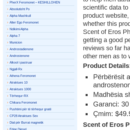
PherX Feromonet – KESHILLOHEN
scientific data t
Absolutisht Po
product website,
Alpha Mashkull
whether this pro
Alter Ego Feromonet
Ndikimi Alpha
Scent of Eros P
Alpha 7
getting a good pe
Municion
reviews so far h
Androstadienone
other men as to w
Androstenone
Alkool i pastruar
Product Details
Ngjall-Rx
Përbërësit 
Athena Feromonet
Atraktues 10
androsteno
Atraktues 1000
Madhësia sh
Tërhequr-RX
Garanci: 30
Chikara Feromonet
Pushtimi për të tërhequr gratë
Çmim: $49.
CP28 Atraktues Sex
Dial për Burrat magnetik
Scent of Eros P
Edge Diesel