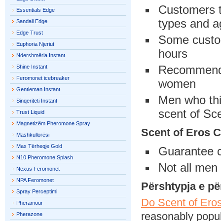
Customers th
Essentials Edge
types and 
Sandali Edge
Edge Trust
Some custom
Euphoria Njeriut
hours
Ndershmëria Instant
Recommende
Shine Instant
Feromonet icebreaker
women
Gentleman Instant
Men who thi
Sinqeriteti Instant
scent of Sc
Trust Liquid
Magnetizëm Pheromone Spray
Scent of Eros 
Mashkullorësi
Max Tërheqje Gold
Guarantee c
N10 Pheromone Splash
Not all men 
Nexus Feromonet
NPA Feromonet
Përshtypja e p
Spray Perceptimi
Do Scent of Ero
Pheramour
reasonably popul
Pherazone