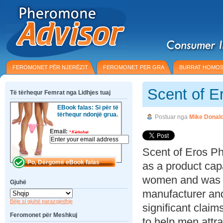
FEROMONET PËR NJERËZIT
FEROMONET PER GRA
BURRAT HOMOS
Scent of E
Të tërhequr Femrat nga Lidhjes tuaj
EBook falas: Si për të
tërhequr ndonjë grua.
Postuar nga
Mike Donal
Email:
*
Kërkohet
Scent of Eros P
as a product cap
women and was c
Gjuhë
manufacturer and
Bëje si gjuhë parazgjedhje
significant claim
Feromonet për Meshkuj
to help men attr