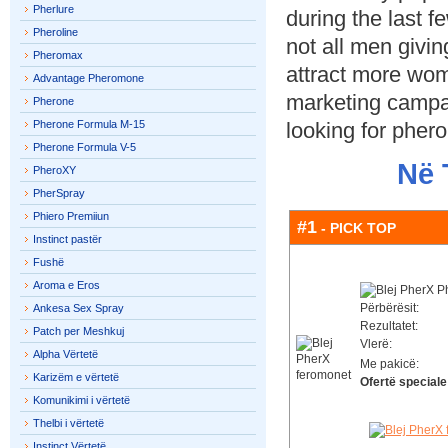
Pherlure
during the last f
Pheroline
not all men givi
Pheromax
attract more wom
Advantage Pheromone
marketing campai
Pherone
Pherone Formula M-15
looking for phe
Pherone Formula V-5
Në 
PheroXY
PherSpray
Phiero Premiiun
#1
- PICK TOP
Instinct pastër
Fushë
Aroma e Eros
Përbërësit:
Ankesa Sex Spray
Rezultatet:
Patch per Meshkuj
Vlerë:
Alpha Vërtetë
Me pakicë:
Karizëm e vërtetë
Ofertë speciale
Komunikimi i vërtetë
Thelbi i vërtetë
Instinct Vërtetë