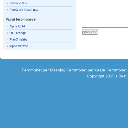
Pherone V-5
PherX për Gratë gay
Vajrat feromoneve
Alpha A314
Oil Tërheqje
PherX naftës
Alpha Vërtetë
Feromonet për Meshkuj
Feromonet për Gratë
Feromonet 
Copyright 2019's Bes