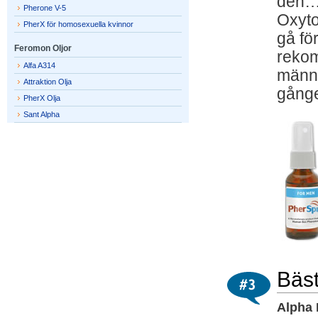
den
Pherone V-5
Oxyto
PherX för homosexuella kvinnor
gå fö
Feromon Oljor
rekom
Alfa A314
männi
Attraktion Olja
gång
PherX Olja
Sant Alpha
Bäst
Alpha 