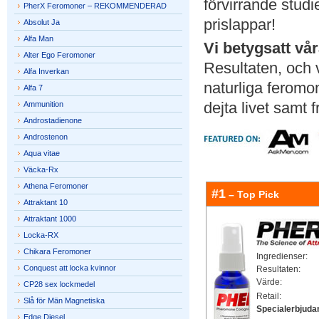
förvirrande studi
PherX Feromoner – REKOMMENDERAD
prislappar!
Absolut Ja
Alfa Man
Vi betygsatt vår
Alter Ego Feromoner
Resultaten, och 
Alfa Inverkan
naturliga ferom
Alfa 7
dejta livet samt 
Ammunition
Androstadienone
Androstenon
Aqua vitae
Väcka-Rx
Athena Feromoner
#1
– Top Pick
Attraktant 10
Attraktant 1000
Locka-RX
Chikara Feromoner
Ingredienser:
Conquest att locka kvinnor
Resultaten:
Värde:
CP28 sex lockmedel
Retail:
Slå för Män Magnetiska
Specialerbjuda
Edge Diesel