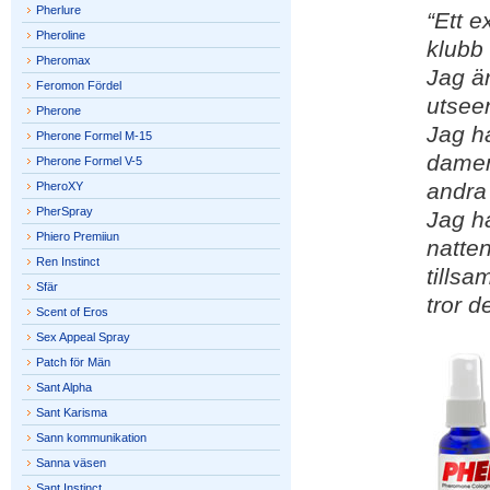
Pherlure
“Ett 
Pheroline
klubb 
Pheromax
Jag är
Feromon Fördel
utsee
Pherone
Jag ha
Pherone Formel M-15
damen 
Pherone Formel V-5
andra 
PheroXY
PherSpray
Jag ha
Phiero Premiiun
natten
Ren Instinct
tills
Sfär
tror d
Scent of Eros
Sex Appeal Spray
Patch för Män
Sant Alpha
Sant Karisma
Sann kommunikation
Sanna väsen
Sant Instinct