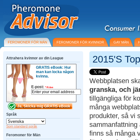
FEROMONER FÖR MÄN
FEROMONER FÖR KVINNOR
GAY MÄN
2015'S To
Attrahera kvinnor av din League
GRATIS eBook: Hur
man kan locka någon
kvinna.
Webbplatsen ska
E-post:
granska, och j
*
Krävs
tillgängliga för 
många webbplat
produkter, så vi
Språk
sammanfattning 
Som standard språk
finns så många v
Feromoner för Män