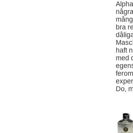
Alpha
några
många
bra r
dåliga
Masc
haft 
med d
egens
ferom
exper
Do, m