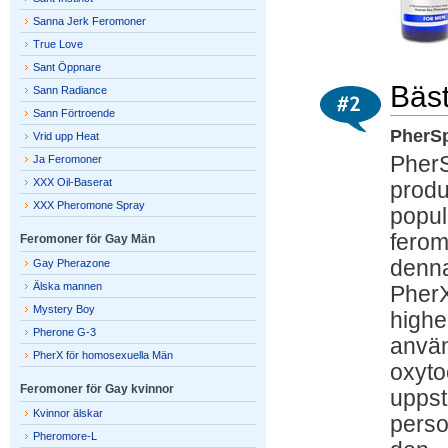
Sanna Jerk Feromoner
True Love
Sant Öppnare
Bäst
Sann Radiance
Sann Förtroende
PherSp
Vrid upp Heat
PherS
Ja Feromoner
XXX Oil-Baserat
produ
XXX Pheromone Spray
popul
ferom
Feromoner för Gay Män
denna
Gay Pherazone
Älska mannen
PherX
Mystery Boy
highe
Pherone G-3
använ
PherX för homosexuella Män
oxyto
Feromoner för Gay kvinnor
uppst
Kvinnor älskar
perso
Pheromore-L