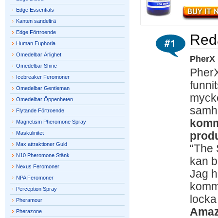
Edge Essentials
Kanten sandelträ
Edge Förtroende
Red
Human Euphoria
Omedelbar Ärlighet
PherX 
Omedelbar Shine
PherX
Icebreaker Feromoner
funni
Omedelbar Gentleman
mycke
Omedelbar Öppenheten
samhä
Flytande Förtroende
komme
Magnetism Pheromone Spray
Maskulinitet
produ
Max attraktioner Guld
“The 
N10 Pheromone Stänk
kan be
Nexus Feromoner
Jag h
NPA Feromoner
komma
Perception Spray
locka
Pheramour
Amaz
Pherazone