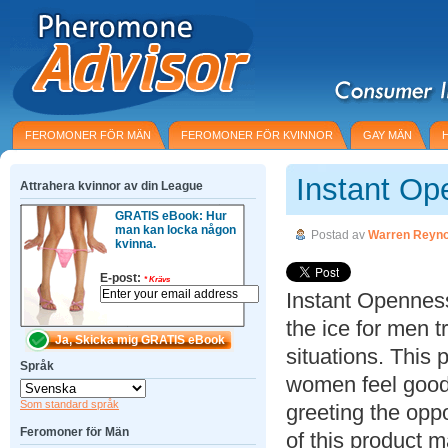
FEROMONER FÖR MÄN
FEROMONER FÖR KVINNOR
GAY MÄN
Instant O
Attrahera kvinnor av din League
GRATIS eBook: Hur
man kan locka någon
Postad av
Warren Reyno
kvinna.
E-post:
*
Krävs
Instant Openness
the ice for men 
situations. This
Språk
women feel good
Som standard språk
greeting the opp
Feromoner för Män
of this product m