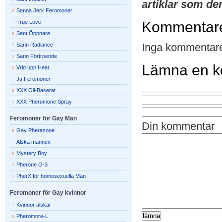
artiklar som de
Sanna Jerk Feromoner
True Love
Kommentar
Sant Öppnare
Inga kommentare
Sann Radiance
Sann Förtroende
Lämna en 
Vrid upp Heat
Ja Feromoner
XXX Oil-Baserat
XXX Pheromone Spray
Feromoner för Gay Män
Din kommentar
Gay Pherazone
Älska mannen
Mystery Boy
Pherone G-3
PherX för homosexuella Män
Feromoner för Gay kvinnor
Kvinnor älskar
Pheromore-L