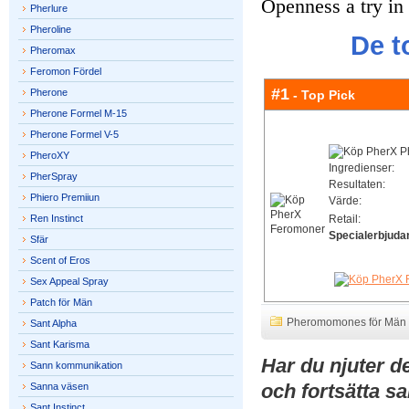
Openness a try in
Pherlure
Pheroline
De t
Pheromax
Feromon Fördel
#1
Pherone
- Top Pick
Pherone Formel M-15
Pherone Formel V-5
PheroXY
Ingredienser:
PherSpray
Resultaten:
Phiero Premiiun
Värde:
Ren Instinct
Retail:
Specialerbjuda
Sfär
Scent of Eros
Sex Appeal Spray
Patch för Män
Pheromomones för Män
Sant Alpha
Sant Karisma
Har du njuter de
Sann kommunikation
och fortsätta sa
Sanna väsen
Sant Instinct