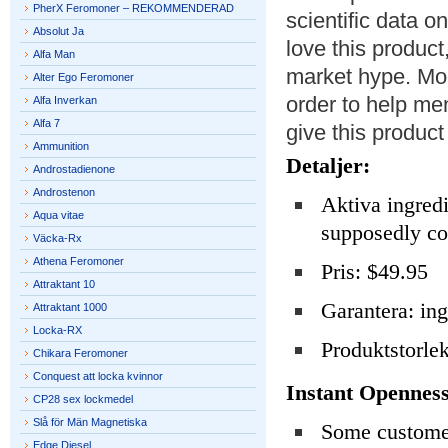
PherX Feromoner – REKOMMENDERAD
scientific data 
Absolut Ja
love this product
Alfa Man
market hype. Mor
Alter Ego Feromoner
order to help me
Alfa Inverkan
Alfa 7
give this product 
Ammunition
Detaljer:
Androstadienone
Androstenon
Aktiva ingred
Aqua vitae
supposedly co
Väcka-Rx
Athena Feromoner
Pris: $49.95
Attraktant 10
Garantera: ing
Attraktant 1000
Locka-RX
Produktstorle
Chikara Feromoner
Conquest att locka kvinnor
Instant Openness
CP28 sex lockmedel
Slå för Män Magnetiska
Some customer
Edge Diesel