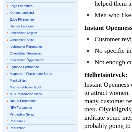
helped them a
Edge Essentials
Kanten sandelträ
Men who like 
Edge Förtroende
Instant Opennes
Human Euphoria
Omedelbar Ärlighet
Customer revi
Omedelbar Shine
Icebreaker Feromoner
No specific i
Omedelbar Gentleman
Omedelbar Öppenheten
Not enough cu
Flytande Förtroende
Helhetsintryck:
Magnetism Pheromone Spray
Maskulinitet
Instant Openness 
Max attraktioner Guld
to attract women. 
N10 Pheromone Stänk
many customer rev
Nexus Feromoner
men. Olyckligtvis,
NPA Feromoner
Perception Spray
indicate some men 
Pheramour
probably going to
Pherazone