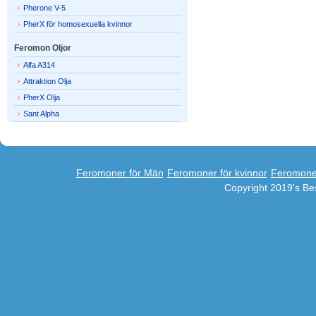
Pherone V-5
PherX för homosexuella kvinnor
Feromon Oljor
Alfa A314
Attraktion Olja
PherX Olja
Sant Alpha
Feromoner för Män
Feromoner för kvinnor
Feromone
Copyright 2019's B