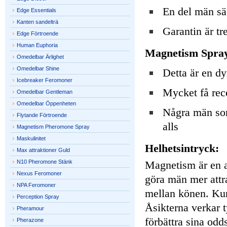
En del män säg
Edge Essentials
Kanten sandelträ
Garantin är tr
Edge Förtroende
Human Euphoria
Magnetism Spra
Omedelbar Ärlighet
Omedelbar Shine
Detta är en dy
Icebreaker Feromoner
Mycket få rec
Omedelbar Gentleman
Omedelbar Öppenheten
Några män som 
Flytande Förtroende
alls
Magnetism Pheromone Spray
Maskulinitet
Helhetsintryck:
Max attraktioner Guld
N10 Pheromone Stänk
Magnetism är en av
Nexus Feromoner
göra män mer attr
NPA Feromoner
mellan könen. Kun
Perception Spray
Åsikterna verkar t
Pheramour
förbättra sina odd
Pherazone