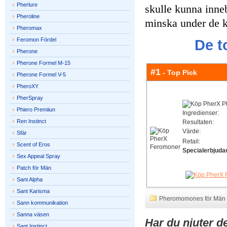
Pherlure
skulle kunna inneb
Pheroline
minska under de 
Pheromax
Feromon Fördel
De t
Pherone
Pherone Formel M-15
#1
- Top Pick
Pherone Formel V-5
PheroXY
PherSpray
Phiero Premiiun
Ingredienser:
Ren Instinct
Resultaten:
Värde:
Sfär
Retail:
Scent of Eros
Specialerbjuda
Sex Appeal Spray
Patch för Män
Sant Alpha
Sant Karisma
Pheromomones för Män
Sann kommunikation
Sanna väsen
Har du njuter de
Sant Instinct