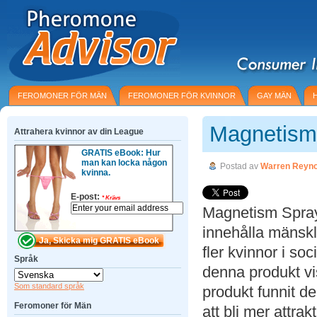
FEROMONER FÖR MÄN
FEROMONER FÖR KVINNOR
GAY MÄN
Magnetism
Attrahera kvinnor av din League
GRATIS eBook: Hur
man kan locka någon
Postad av
Warren Reyno
kvinna.
E-post:
*
Krävs
Magnetism Spray
innehålla mänskl
fler kvinnor i so
Språk
denna produkt vi
Som standard språk
produkt funnit de
Feromoner för Män
att bli mer attra