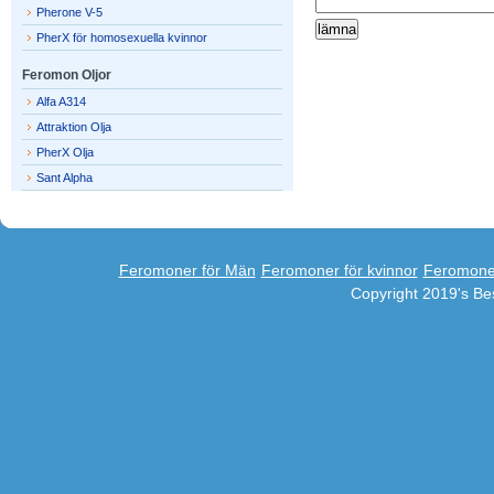
Pherone V-5
PherX för homosexuella kvinnor
Feromon Oljor
Alfa A314
Attraktion Olja
PherX Olja
Sant Alpha
Feromoner för Män
Feromoner för kvinnor
Feromone
Copyright 2019's B