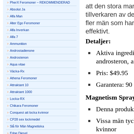
PherX Feromoner – REKOMMENDERAD
att den stora ma
Absolut Ja
tillverkaren av d
Alfa Man
fler män som har 
Alter Ego Feromoner
effektivt.
Alfa Inverkan
Alfa 7
Detaljer:
Ammunition
Androstadienone
Aktiva ingredi
Androstenon
androsteron, 
Aqua vitae
Pris: $49.95
Väcka-Rx
Athena Feromoner
Garantera: 90
Attraktant 10
Attraktant 1000
Magnetism Spra
Locka-RX
Chikara Feromoner
Denna produkt
Conquest att locka kvinnor
Vissa män tyck
CP28 sex lockmedel
Slå för Män Magnetiska
kvinnor
Edge Diesel