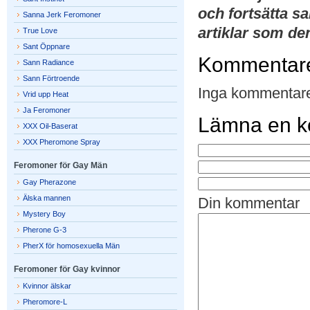
och fortsätta sa
Sanna Jerk Feromoner
artiklar som de
True Love
Sant Öppnare
Kommentar
Sann Radiance
Sann Förtroende
Inga kommentare
Vrid upp Heat
Ja Feromoner
Lämna en 
XXX Oil-Baserat
XXX Pheromone Spray
Feromoner för Gay Män
Gay Pherazone
Älska mannen
Din kommentar
Mystery Boy
Pherone G-3
PherX för homosexuella Män
Feromoner för Gay kvinnor
Kvinnor älskar
Pheromore-L