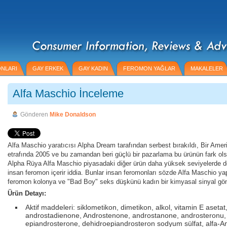
ONLARI
GAY ERKEK
GAY KADIN
FEROMON YAĞLAR
MAKALELER
Alfa Maschio İnceleme
Gönderen
Mike Donaldson
Alfa Maschio yaratıcısı Alpha Dream tarafından serbest bırakıldı, Bir Amer
etrafında 2005 ve bu zamandan beri güçlü bir pazarlama bu ürünün fark ol
Alpha Rüya Alfa Maschio piyasadaki diğer ürün daha yüksek seviyelerde dört
insan feromon içerir iddia. Bunlar insan feromonları sözde Alfa Maschio y
feromon kolonya ve "Bad Boy" seks düşkünü kadın bir kimyasal sinyal g
Ürün Detayı:
Aktif maddeleri: siklometikon, dimetikon, alkol, vitamin E asetat
androstadienone, Androstenone, androstanone, androsteronu,
epiandrosterone, dehidroepiandrosteron sodyum sülfat, alfa-A