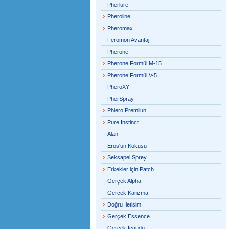
Pherlure
Pheroline
Pheromax
Feromon Avantajı
Pherone
Pherone Formül M-15
Pherone Formül V-5
PheroXY
PherSpray
Phiero Premiiun
Pure Instinct
Alan
Eros'un Kokusu
Seksapel Sprey
Erkekler için Patch
Gerçek Alpha
Gerçek Karizma
Doğru İletişim
Gerçek Essence
Gerçek İçgüdü