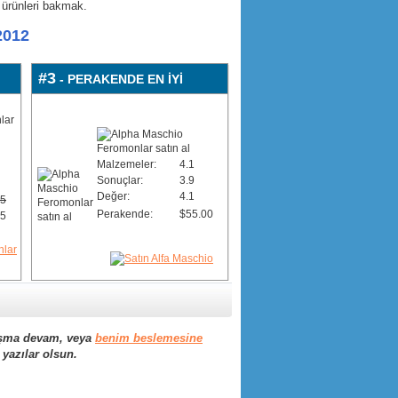
k ürünleri bakmak.
2012
#3
- PERAKENDE EN İYİ
Malzemeler:
4.1
Sonuçlar:
3.9
Değer:
4.1
95
Perakende:
$55.00
95
şma devam, veya
benim beslemesine
yazılar olsun.