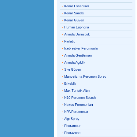
Kenar Essentials
Kenar Sandal
Kenar Güven
Human Euphoria
Anında Dürüstlük
Parlatıcı
Icebreaker Feromonları
Anında Gentleman
Anında Açıklık
Sıvı Güven
Manyetizma Feromon Sprey
Erkeklik
Max Turistik Altın
N10 Feromon Splash
Nexus Feromonları
NPA Feromonları
Algı Sprey
Pheramour
Pherazone