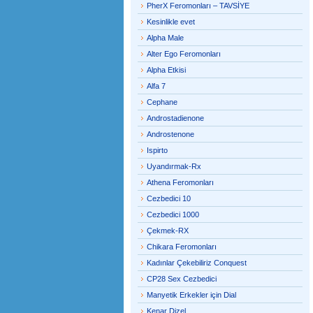
PherX Feromonları – TAVSİYE
Kesinlikle evet
Alpha Male
Alter Ego Feromonları
Alpha Etkisi
Alfa 7
Cephane
Androstadienone
Androstenone
Ispirto
Uyandırmak-Rx
Athena Feromonları
Cezbedici 10
Cezbedici 1000
Çekmek-RX
Chikara Feromonları
Kadınlar Çekebiliriz Conquest
CP28 Sex Cezbedici
Manyetik Erkekler için Dial
Kenar Dizel