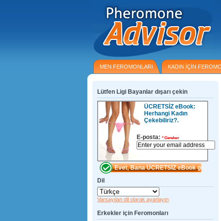
MEN FEROMONLARI
KADIN IÇIN FEROM
Lütfen Ligi Bayanlar dışarı çekin
ÜCRETSİZ eBook:
Herhangi Kadın
Çekebiliriz?.
E-posta:
*
Gereken
Dil
Varsayılan dil olarak ayarlayın
Erkekler için Feromonları