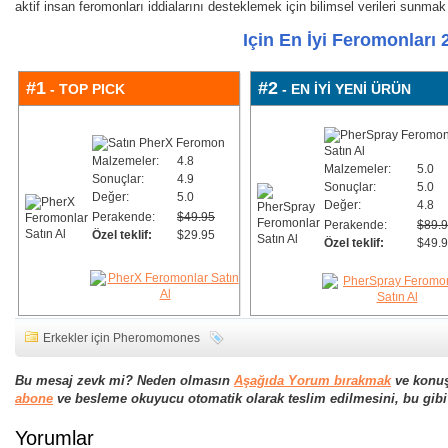
aktif insan feromonları iddialarını desteklemek için bilimsel verileri sunma
Için En İyi Feromonları 
#1
#2
- TOP PICK
- EN İYİ YENİ ÜRÜN
Malzemeler:
4.8
Malzemeler:
5.0
Sonuçlar:
4.9
Sonuçlar:
5.0
Değer:
5.0
Değer:
4.8
Perakende:
$49.95
Perakende:
$89.
Özel teklif:
$29.95
Özel teklif:
$49.
Erkekler için Pheromomones
Bu mesaj zevk mi? Neden olmasın
Aşağıda Yorum bırakmak
ve konu
abone
ve besleme okuyucu otomatik olarak teslim edilmesini, bu gibi 
Yorumlar