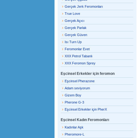
Gerçek Jerk Feromonları
True Love
Gerçek Açıcı
Gerçek Parlak
Gerçek Güven
Isı Turn Up
Feromonlar Evet
XXX Petrol Tabanlı
XXX Feromon Sprey
Eşcinsel Erkekler için feromon
Eşcinsel Pherazone
Adam seviyorum
Gizem Boy
Pherone G-3
Eşcinsel Erkekler için PherX
Eşcinsel Kadın Feromonları
Kadınlar Aşk
Pheromore-L