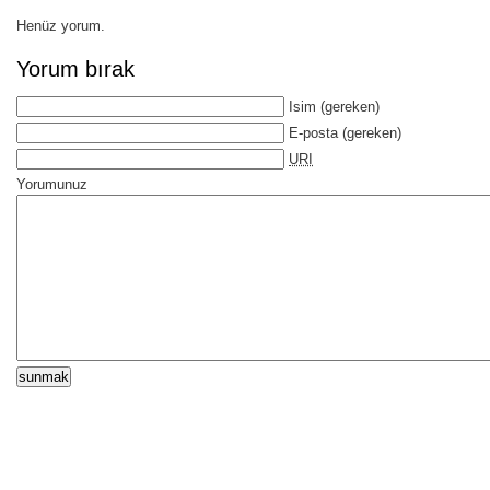
Henüz yorum.
Yorum bırak
Isim
(gereken)
E-posta
(gereken)
URI
Yorumunuz