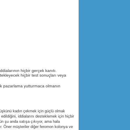
ddialarının hiçbir gerçek kanıtı.
estekleyecek hiçbir test sonuçları veya
arak pazarlama yutturmaca olmanın
 düşkünü kadın çekmek için güçlü olmak
dildiğini, iddialarını desteklemek için hiçbir
rün şu anda satışa çıkıyor, ama hala
ir. Öner müşteriler diğer feromon kolonya ve