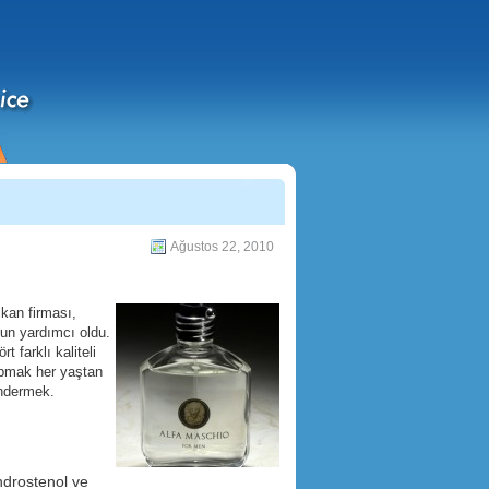
Ağustos 22, 2010
ikan firması,
sun yardımcı oldu.
 farklı kaliteli
apmak her yaştan
öndermek.
,
ndrostenol ve