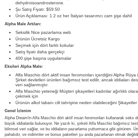
dehydroisoandrosterone.
Şu Satış Fiyatı: $59.50
Ürün Açıklaması: 1.2 oz her İtalyan tasarımcı cam şişe dahil
Alpha Male Artıları:
Seksilik Nice pazarlama web
Ürünün Ücretsiz Kargo
Seçmek için dört farklı kokular
Satış fiyatı daha gerçekçi
400 şişe başına uygulamalar
Eksileri Alpha Male:
Alfa Maschio dört aktif insan feromonları içerdiğini Alpha Rüya i
Şirket devletleri ürünleri bağımsız test edilir, ancak iddiaları d
veri sağlanmıştır.
Alfa Maschio yeteneği Müşteri şikayetleri kadınlar ağırlıklı ol
çekmek için
Ürünün alkol tabanı cilt tahrişine neden olabileceğini Şikayetler
Genel İzlenim
Alpha Dream'in Alfa Maschio dört aktif insan feromonları kullanarak seks
büyük iddialarda bulunuyor. Ne yazık ki, şirketi Alfa Maschio bağımsız test e
bilimsel veri sağlar, ve bu iddiaların pazarlama yutturmaca gibi görünen. Ü
pahalıdır, ve indirimler ve bonus paketleri şu anda pazarlanan olmak değild