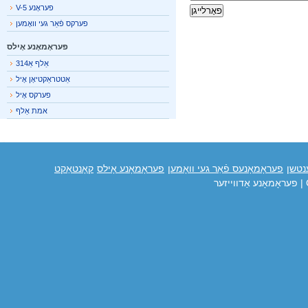
פעראָנע V-5
פערקס פֿאַר געי וואָמען
פעראָמאָנע אָילס
אַלף אַ314
אַטטראַקטיאָן אָיל
פערקס אָיל
אמת אַלף
טשן
פעראָמאָנעס פֿאַר געי וואָמען
פעראָמאָנע אָילס
קאָנטאַקט
פעראָמאָנע אַדווייזער