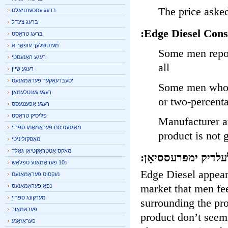
The price aske
ברעג עססענטיאַלס
ברעג צינדל
Edge Diesel Con
ברעג טראַסט
מענטשלעך עופאָריאַ
Some men repo
רעגע האָנעסטי
all
רעגע שיין
יסעברעאַקער פעראָמאָנעס
Some men who 
רעגע גענטלעמאַן
or two-percen
רעגע אָפּעננעסס
פליסיק טראַסט
Manufacturer a
מאַגנעטיסם פעראָמאָנע ספּרייַ
product is not
מאַסקוליניטי
מאקס אַטטראַקטיאָן גאָלד
לדיק ימפּרעססיאָן:
נ10 פעראָמאָנע ספּלאַש
Edge Diesel appear
נעקסוס פעראָמאָנעס
market that men fe
נפּאַ פעראָמאָנעס
מערקונג ספּרייַ
surrounding the pr
פעראַמאָור
product don’t seem
פעראַזאָנע