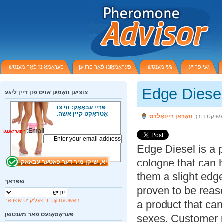
געי פרויען
געי מענטשן
פעראַמאָונז פֿאַר פרויען
פעראַמאָונז פֿאַר מענטשן
Edge Dies
צוציען וואָמען אויס פון דיין ליגע
פֿרייַ עבאָאָק: ווי צו
אַטראַקט קיין אשה.
שיקט דורך
וואָראַן ריינאָלדס
Email:
*
פארלאנגט
Edge Diesel is a
cologne that ca
them a slight edg
שפּראַך
proven to be rea
באַשטעטיקט ווי פעליקייַט שפּראַך
a product that c
פעראָמאָנעס פֿאַר מענטשן
sexes. Customer 