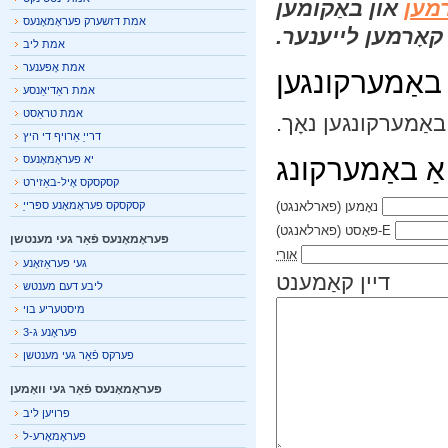
מען
און באַקומען
אמת דזשערק פעראָמאָנעס
אָרמען לייענער.
אמת ליב
אמת אָפּענער
אַמערקונגען
אמת ראַדיאַנסע
אמת טראַסט
אַמערקונגען נאָך.
דרייַ אַרויף די היץ
אַ באַמערקונג
יא פעראָמאָנעס
קסקסקס אָיל-באַזירט
נאָמען
(פארלאנגט)
קסקסקס פעראָמאָנע ספּרייַ
E-פּאָסט
(פארלאנגט)
פעראָמאָנעס פֿאַר געי מענטשן
אורי
געי פעראַזאָנע
דיין קאַמענט
ליבע דעם מענטש
מיסטעריע בוי
פעראָנע ג-3
פערקס פֿאַר געי מענטשן
פעראָמאָנעס פֿאַר געי וואָמען
פרויען ליב
פעראָמאָרע-ל