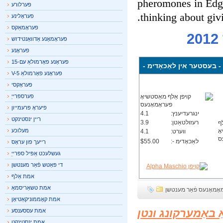
pheromones in Edg
פערלורע
thinking about giv
פעראָלינע
פעראָמאַקס
פעראָמאָנע אַדוואַנטידזש
פעראָנע
פעראָנע פאָרמולאַ עם-15
בעסטער אין לאַכאָדימ -
פעראָנע פאָרמולאַ V-5
פעראָקסי
פערספּרייַ
פיעראָ פּרעמייון
ינגרעדיענץ:
4.1
ריין ינסטינקט
רעזולטאַטן:
3.9
מעלוכע
ווערט:
4.1
לאַכאָדימ -:
$55.00
רייעך פון עראָס
געשלעכט אַפּיל ספּרייַ
די פּאַטש פֿאַר מענטשן
אמת אַלף
אמת טשאַריסמאַ
מאָנעס פֿאַר מענטשן
אמת קאָממוניקאַטיאָן
ַ באַמערקונג ונטן
אמת עססענסע
אמת ינסטינקט