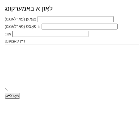
לאָזן אַ באַמערקונג
נאָמען
(פארלאנגט)
E-פּאָסט
(פארלאנגט)
אורי
דיין קאַמענט