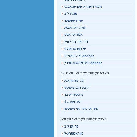
אמת דזשערק פעראָמאָנעס
אמת ליב
אמת אָפּענער
אמת ראַדיאַנסע
אמת טראַסט
דרייַ אַרויף די היץ
יא פעראָמאָנעס
קסקסקס אָיל-באַזירט
קסקסקס פעראָמאָנע ספּרייַ
פעראָמאָנעס פֿאַר געי מענטשן
געי פעראַזאָנע
ליבע דעם מענטש
מיסטעריע בוי
פעראָנע ג-3
פערקס פֿאַר געי מענטשן
פעראָמאָנעס פֿאַר געי וואָמען
פרויען ליב
פעראָמאָרע-ל