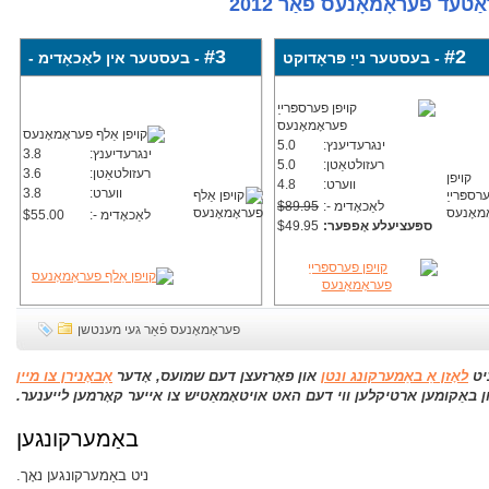
#3
#2
- בעסטער נייַ פּראָדוקט
- בעסטער אין לאַכאָדימ -
ינגרעדיענץ:
5.0
ינגרעדיענץ:
3.8
רעזולטאַטן:
5.0
רעזולטאַטן:
3.6
ווערט:
4.8
ווערט:
3.8
לאַכאָדימ -:
$89.95
לאַכאָדימ -:
$55.00
ספּעציעלע אָפפער:
$49.95
פעראָמאָנעס פֿאַר געי מענטשן
יט
לאָזן אַ באַמערקונג ונטן
און פאָרזעצן דעם שמועס, אָדער
אַבאָנירן צו מיין
 באַקומען ארטיקלען ווי דעם האט אויטאָמאַטיש צו אייער קאָרמען לייענער.
באַמערקונגען
ניט באַמערקונגען נאָך.