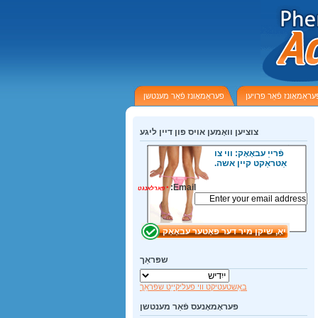
עראַמאָונז פֿאַר פרויען
פעראַמאָונז פֿאַר מענטשן
צוציען וואָמען אויס פון דיין ליגע
פֿרייַ עבאָאָק: ווי צו
אַטראַקט קיין אשה.
Email:
*
פארלאנגט
שפּראַך
באַשטעטיקט ווי פעליקייַט שפּראַך
פעראָמאָנעס פֿאַר מענטשן