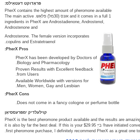
פּראָדוקט דעטאַילס:
PherX contains the highest amount of pheromone available
and it comes in a full 1 אונס (30מל) פלאַש. The main active
ingredients in PherX are Androstadienone, Androstenol,
Androstenone and
Androsterone. The female version incorporates
copulins and Estratetraenol.
PherX Pros:
PherX has been developed by Doctors of
Biology and Pharmacology.
Proven Results with Excellent feedback
from Users.
Available Worldwide with versions for
Men, Women, Gay and Lesbian.
PherX Cons:
Does not come in a fancy cologne or perfume bottle.
קוילעלדיק ימפּרעססיאָן
PherX is the best pheromone product available and the results are amazi
have initiated conversation with me when I wear PherX… it’s alot! בייַ $29.95 it is also by far the best deal. If this is your
first pheromone purchase, I definitely recommend PherX as a great one to s