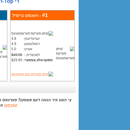
די Top-ראַטעד פעראָמאָנעס פֿאַר 2012
#1
- העכסט ביינדל
ינגרעדיענץ:
4.8
רעזולטאַטן:
4.9
ווערט:
5.0
לאַכאָדימ -:
$49.95
ספּעציעלע אָפפער:
$29.95
צי האָט איר הנאה דעם פּאָסטן? פארוואס נ
קאָרמען
און