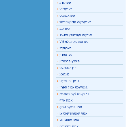
פערלורע
פעראָלינע
פעראָמאַקס
פעראָמאָנע אַדוואַנטידזש
פעראָנע
פעראָנע פאָרמולאַ עם-15
פעראָנע פאָרמולאַ V-5
פעראָקסי
פערספּרייַ
פיעראָ פּרעמייון
ריין ינסטינקט
מעלוכע
רייעך פון עראָס
געשלעכט אַפּיל ספּרייַ
די פּאַטש פֿאַר מענטשן
אמת אַלף
אמת טשאַריסמאַ
אמת קאָממוניקאַטיאָן
אמת עססענסע
אמת ינסטינקט