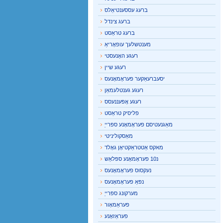
ברעג עססענטיאַלס
ברעג צינדל
ברעג טראַסט
מענטשלעך עופאָריאַ
רעגע האָנעסטי
רעגע שיין
יסעברעאַקער פעראָמאָנעס
רעגע גענטלעמאַן
רעגע אָפּעננעסס
פליסיק טראַסט
מאַגנעטיסם פעראָמאָנע ספּרייַ
מאַסקוליניטי
מאקס אַטטראַקטיאָן גאָלד
נ10 פעראָמאָנע ספּלאַש
נעקסוס פעראָמאָנעס
נפּאַ פעראָמאָנעס
מערקונג ספּרייַ
פעראַמאָור
פעראַזאָנע