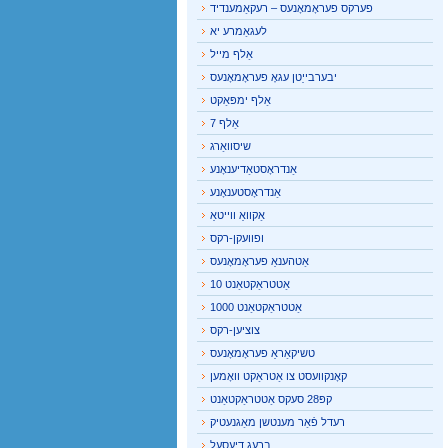
פערקס פעראָמאָנעס – רעקאַמענדיד
לעגאַמרע יא
אַלף מייל
יבערבייַטן עגאָ פעראָמאָנעס
אַלף ימפּאַקט
אַלף 7
שיסוואַרג
אַנדראָסטאַדיענאָנע
אַנדראָסטענאָנע
אַקוואַ ווייטאַ
ופוועקן-רקס
אַטהענאַ פעראָמאָנעס
אַטטראַקטאַנט 10
אַטטראַקטאַנט 1000
צוציען-רקס
טשיקאַראַ פעראָמאָנעס
קאָנקוועסט צו אַטראַקט וואָמען
קפּ28 סעקס אַטטראַקטאַנט
רעדל פֿאַר מענטשן מאַגנעטיק
ברעג דיעסעל