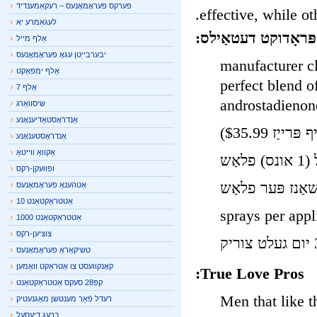
פערקס פעראָמאָנעס – רעקאַמענדיד
effective, while 
לעגאַמרע יא
ּראָדוקט דעטאַילס:
אַלף מייל
יבערבייַטן עגאָ פעראָמאָנעס
manufacturer claims 
אַלף ימפּאַקט
perfect blend
אַלף 7
שיסוואַרג
אַנדראָסטאַדיענאָנע
אַנדראָסטענאָנע
אַקוואַ ווייטאַ
ופוועקן-רקס
אַטהענאַ פעראָמאָנעס
אַטטראַקטאַנט 10
אַטטראַקטאַנט 1000
צוציען-רקס
טשיקאַראַ פעראָמאָנעס
קאָנקוועסט צו אַטראַקט וואָמען
True Love Pros:
קפּ28 סעקס אַטטראַקטאַנט
Men that like
רעדל פֿאַר מענטשן מאַגנעטיק
ברעג דיעסעל