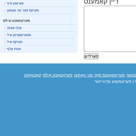
דיין קאַמענט
פעראָנע V-5
פערקס פֿאַר געי וואָמען
פעראָמאָנע אָילס
אַלף אַ314
אַטטראַקטיאָן אָיל
פערקס אָיל
אמת אַלף
טשן
פעראָמאָנעס פֿאַר געי וואָמען
פעראָמאָנע אָילס
קאָנטאַקט
פעראָמאָנע אַדווייזער