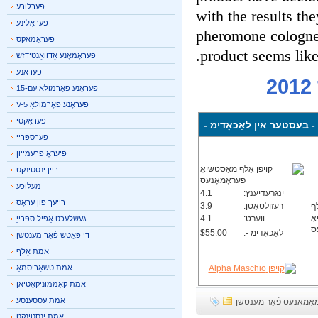
פערלורע
with the results t
פעראָלינע
pheromone cologne
פעראָמאַקס
product seems lik
פעראָמאָנע אַדוואַנטידזש
פעראָנע
פעראָנע פאָרמולאַ עם-15
פעראָנע פאָרמולאַ V-5
פעראָקסי
בעסטער אין לאַכאָדימ -
פערספּרייַ
פיעראָ פּרעמייון
ריין ינסטינקט
מעלוכע
ינגרעדיענץ:
4.1
רייעך פון עראָס
רעזולטאַטן:
3.9
ווערט:
4.1
געשלעכט אַפּיל ספּרייַ
לאַכאָדימ -:
$55.00
די פּאַטש פֿאַר מענטשן
אמת אַלף
אמת טשאַריסמאַ
אמת קאָממוניקאַטיאָן
אמת עססענסע
מאָנעס פֿאַר מענטשן
אמת ינסטינקט