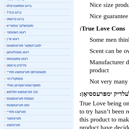
Nice size prod
ברעג עססענטיאַלס
ברעג צינדל
Nice guarante
ברעג טראַסט
מענטשלעך עופאָריאַ
True Love Cons:
רעגע האָנעסטי
Some men thin
רעגע שיין
יסעברעאַקער פעראָמאָנעס
Scent can be 
רעגע גענטלעמאַן
רעגע אָפּעננעסס
Manufacturer 
פליסיק טראַסט
product
מאַגנעטיסם פעראָמאָנע ספּרייַ
מאַסקוליניטי
Not very many
מאקס אַטטראַקטיאָן גאָלד
לדיק ימפּרעססיאָן:
נ10 פעראָמאָנע ספּלאַש
נעקסוס פעראָמאָנעס
True Love being o
נפּאַ פעראָמאָנעס
to try hasn’t bee
מערקונג ספּרייַ
this product to ma
פעראַמאָור
פעראַזאָנע
product have deci