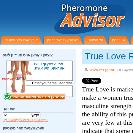
געי פרויען
געי מענטשן
פעראַמאָונז פֿאַר פרויען
פעראַמאָונז פֿאַר מענטשן
True Love
צוציען וואָמען אויס פון דיין ליגע
פֿרייַ עבאָאָק: ווי צו
אַטראַקט קיין אשה.
שיקט דורך
וואָראַן ריינאָלדס
Email:
*
פארלאנגט
True Love is mark
make a women trus
masculine strengt
שפּראַך
the ability of th
באַשטעטיקט ווי פעליקייַט שפּראַך
are very few at th
פעראָמאָנעס פֿאַר מענטשן
indicate that som