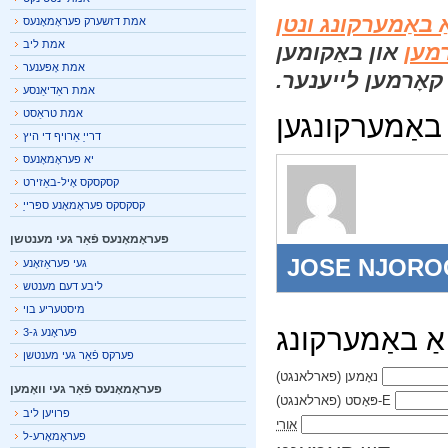
ַ באַמערקונג ונטן
אמת דזשערק פעראָמאָנעס
אמת ליב
מען
און באַקומען
אמת אָפּענער
אָרמען לייענער.
אמת ראַדיאַנסע
אמת טראַסט
אַמערקונגען
דרייַ אַרויף די היץ
יא פעראָמאָנעס
קסקסקס אָיל-באַזירט
קסקסקס פעראָמאָנע ספּרייַ
פעראָמאָנעס פֿאַר געי מענטשן
JOSE NJOR
געי פעראַזאָנע
ליבע דעם מענטש
מיסטעריע בוי
אַ באַמערקונג
פעראָנע ג-3
פערקס פֿאַר געי מענטשן
נאָמען
(פארלאנגט)
פעראָמאָנעס פֿאַר געי וואָמען
E-פּאָסט
(פארלאנגט)
פרויען ליב
אורי
פעראָמאָרע-ל