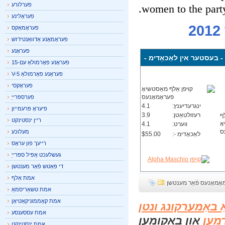
פערלורע
women to the part
פעראָלינע
פעראָמאַקס
פעראָמאָנע אַדוואַנטידזש
פעראָנע
בעסטער אין לאַכאָדימ -
פעראָנע פאָרמולאַ עם-15
פעראָנע פאָרמולאַ V-5
פעראָקסי
פערספּרייַ
ינגרעדיענץ:
4.1
פיעראָ פּרעמייון
רעזולטאַטן:
3.9
ריין ינסטינקט
ווערט:
4.1
מעלוכע
לאַכאָדימ -:
$55.00
רייעך פון עראָס
געשלעכט אַפּיל ספּרייַ
די פּאַטש פֿאַר מענטשן
אמת אַלף
מאָנעס פֿאַר מענטשן
אמת טשאַריסמאַ
אמת קאָממוניקאַטיאָן
ַ באַמערקונג ונטן
אמת עססענסע
מען
און באַקומען
אמת ינסטינקט