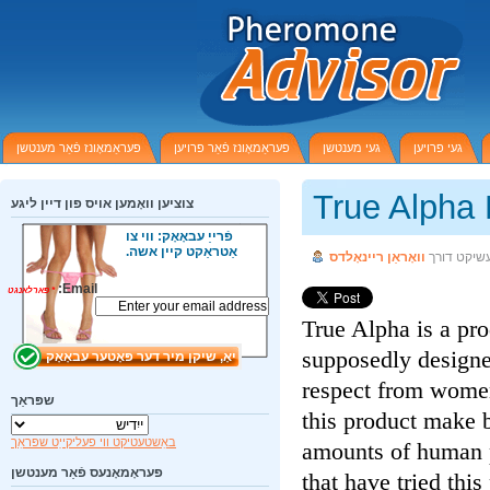
געי פרויען
געי מענטשן
פעראַמאָונז פֿאַר פרויען
פעראַמאָונז פֿאַר מענטשן
True Alpha
צוציען וואָמען אויס פון דיין ליגע
פֿרייַ עבאָאָק: ווי צו
אַטראַקט קיין אשה.
שיקט דורך
וואָראַן ריינאָלדס
Email:
*
פארלאנגט
True Alpha is a p
supposedly design
respect from wome
שפּראַך
this product make
באַשטעטיקט ווי פעליקייַט שפּראַך
amounts of human
פעראָמאָנעס פֿאַר מענטשן
that have tried th