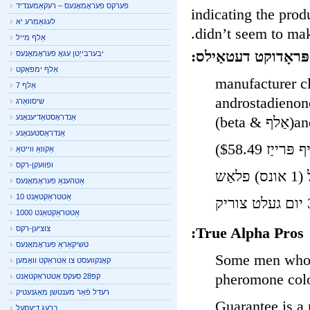
פערקס פעראָמאָנעס – רעקאַמענדיד
indicating the pro
לעגאַמרע יא
didn’t seem to ma
אַלף מייל
ּראָדוקט דעטאַילס:
יבערבייַטן עגאָ פעראָמאָנעס
אַלף ימפּאַקט
manufacturer claims
אַלף 7
androsteno (אַלף & beta), androstadienone &
שיסוואַרג
אַנדראָסטאַדיענאָנע
b)
אַנדראָסטענאָנע
אַקוואַ ווייטאַ
ופוועקן-רקס
אַטהענאַ פעראָמאָנעס
אַטטראַקטאַנט 10
אַטטראַקטאַנט 1000
True Alpha Pros
צוציען-רקס
טשיקאַראַ פעראָמאָנעס
Some men who h
קאָנקוועסט צו אַטראַקט וואָמען
pheromone co
קפּ28 סעקס אַטטראַקטאַנט
רעדל פֿאַר מענטשן מאַגנעטיק
Guarantee is 
ברעג דיעסעל