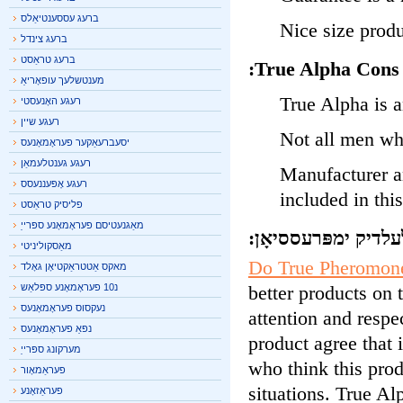
ברעג עססענטיאַלס
Nice size prod
ברעג צינדל
ברעג טראַסט
True Alpha Cons
מענטשלעך עופאָריאַ
True Alpha is 
רעגע האָנעסטי
רעגע שיין
Not all men wh
יסעברעאַקער פעראָמאָנעס
רעגע גענטלעמאַן
Manufacturer 
רעגע אָפּעננעסס
included in th
פליסיק טראַסט
מאַגנעטיסם פעראָמאָנע ספּרייַ
לדיק ימפּרעססיאָן:
מאַסקוליניטי
Do True Pheromo
מאקס אַטטראַקטיאָן גאָלד
better products o
נ10 פעראָמאָנע ספּלאַש
נעקסוס פעראָמאָנעס
attention and resp
נפּאַ פעראָמאָנעס
product agree that
מערקונג ספּרייַ
who think this pr
פעראַמאָור
situations. True A
פעראַזאָנע