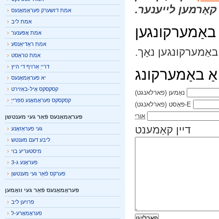
אָרמען לייענער.
אמת דזשערק פעראָמאָנעס
אמת ליב
אַמערקונגען
אמת אָפּענער
אמת ראַדיאַנסע
אַמערקונגען נאָך.
אמת טראַסט
דרייַ אַרויף די היץ
אַ באַמערקונג
יא פעראָמאָנעס
קסקסקס אָיל-באַזירט
נאָמען
(פארלאנגט)
קסקסקס פעראָמאָנע ספּרייַ
E-פּאָסט
(פארלאנגט)
אורי
פעראָמאָנעס פֿאַר געי מענטשן
דיין קאַמענט
געי פעראַזאָנע
ליבע דעם מענטש
מיסטעריע בוי
פעראָנע ג-3
פערקס פֿאַר געי מענטשן
פעראָמאָנעס פֿאַר געי וואָמען
פרויען ליב
פעראָמאָרע-ל