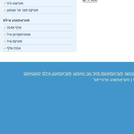
פעראָנע V-5
פערקס פֿאַר געי וואָמען
פעראָמאָנע אָילס
אַלף אַ314
אַטטראַקטיאָן אָיל
פערקס אָיל
אמת אַלף
טשן
פעראָמאָנעס פֿאַר געי וואָמען
פעראָמאָנע אָילס
קאָנטאַקט
פעראָמאָנע אַדווייזער