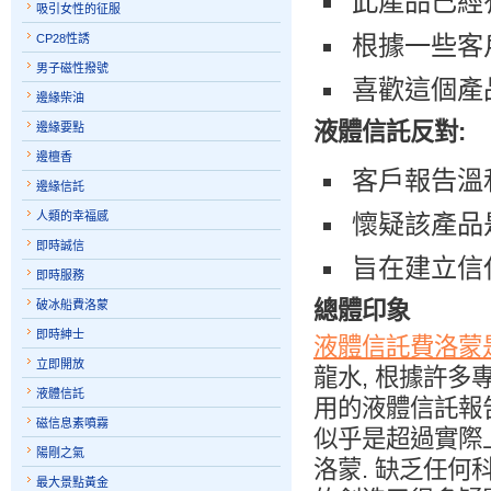
此產品已經
吸引女性的征服
根據一些客
CP28性誘
男子磁性撥號
喜歡這個產
邊緣柴油
液體信託反對:
邊緣要點
邊檀香
客戶報告溫
邊緣信託
人類的幸福感
懷疑該產品
即時誠信
旨在建立信
即時服務
總體印象
破冰船費洛蒙
即時紳士
液體信託費洛蒙
立即開放
龍水, 根據許多
液體信託
用的液體信託報
磁信息素噴霧
似乎是超過實際
陽剛之氣
洛蒙. 缺乏任
最大景點黃金