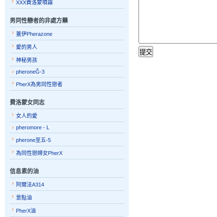
XXX費洛蒙噴霧
男同性戀者的非處方藥
蓋伊Pherazone
愛的男人
神秘男孩
pheroneĞ-3
PherX為男同性戀者
費洛蒙女同志
女人的愛
pheromore - L
pherone至五-5
為同性戀婦女PherX
信息素的油
阿爾法A314
景點油
PherX油