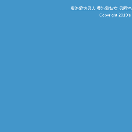
费洛蒙为男人
费洛蒙妇女
男同性
Copyright 2019'