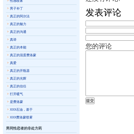
性感喷雾
男子补丁
发表评论
真正的阿尔法
真正的魅力
真正的沟通
真谛
您的评论
真正的本能
真正的混蛋费洛蒙
真爱
真正的开瓶器
真正的光辉
真正的信任
打开暖气
是费洛蒙
XXX石油，基于
XXX费洛蒙喷雾
男同性恋者的非处方药