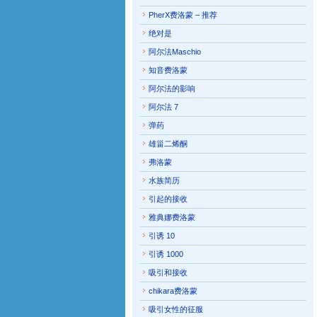
PherX费洛蒙 – 推荐
绝对是
阿尔法Maschio
知音费洛蒙
阿尔法的影响
阿尔法 7
弹药
雄甾二烯酮
弗洛蒙
水族简历
引起的接收
雅典娜费洛蒙
引诱 10
引诱 1000
吸引和接收
chikara费洛蒙
吸引女性的征服