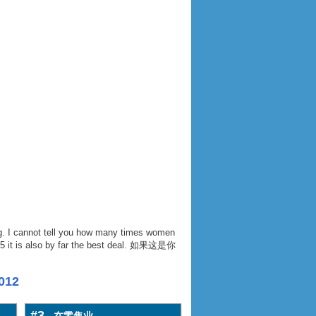
ng. I cannot tell you how many times women
.95 it is also by far the best deal. 如果这是你
12
#3