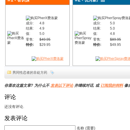
- 智识拣
- 优秀新产品
成分:
4.8
成分:
5.0
结果:
4.9
结果:
5.0
值:
5.0
值:
4.8
零售:
$49.95
零售:
$89.95
特价:
$29.95
特价:
$49.95
男同性恋者的非处方药
你喜欢这篇文章? 为什么不
发表以下评论
并继续对话, 或
订阅我的饲料
像
评论
还没有评论.
发表评论
名称
(需要)