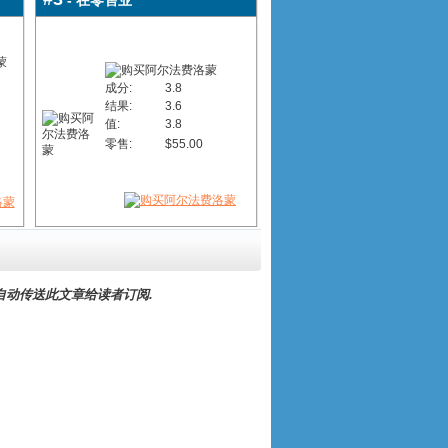
- 在零售业
成分:
3.8
结果:
3.6
值:
3.8
零售:
$55.00
自动传送此文章给读者订阅.