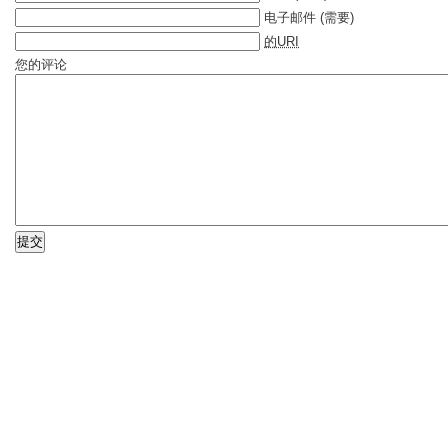
电子邮件
(需要)
的URI
您的评论