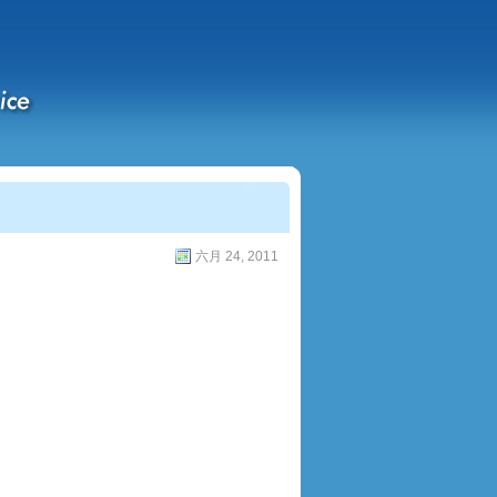
六月 24, 2011