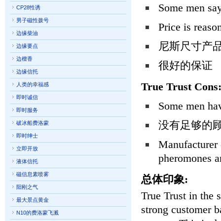
Some men say 
CP28性诱
男子磁性拨号
Price is reas
边缘柴油
尼斯尺寸产
边缘要点
边檀香
很好的保证
边缘信托
True Trust Cons
人类的幸福感
即时诚信
Some men have
即时服务
没有足够的
破冰船费洛蒙
即时绅士
Manufacturer 
立即开放
pheromones a
液体信托
磁信息素喷雾
总体印象:
阳刚之气
True Trust in the 
最大景点黄金
strong customer b
N10的费洛蒙飞溅