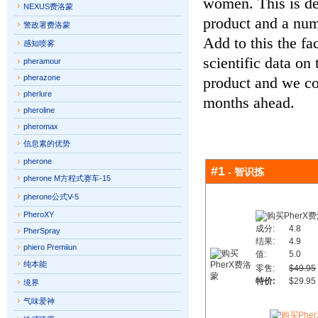
women. This is de
NEXUS费洛蒙
product and a numb
警政署费洛蒙
Add to this the fa
感知喷雾
scientific data o
pheramour
pherazone
product and we cou
pherlure
months ahead.
pheroline
pheromax
信息素的优势
pherone
#1
- 智识拣
pherone M方程式赛车-15
pherone公式V-5
PheroXY
成分:
4.8
PherSpray
结果:
4.9
phiero Premiiun
值:
5.0
纯本能
零售:
$49.95
特价:
$29.95
境界
气味爱神