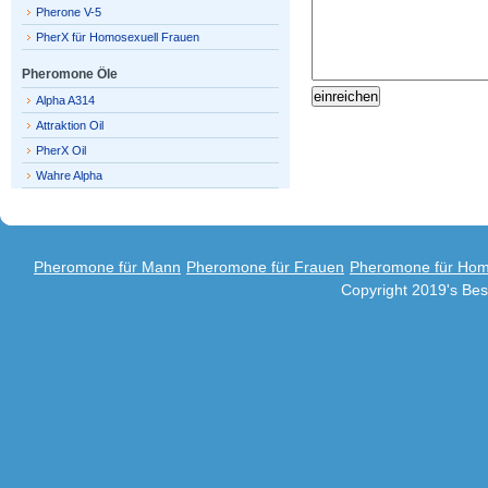
Pherone V-5
PherX für Homosexuell Frauen
Pheromone Öle
Alpha A314
Attraktion Oil
PherX Oil
Wahre Alpha
Pheromone für Mann
Pheromone für Frauen
Pheromone für Hom
Copyright 2019's Be