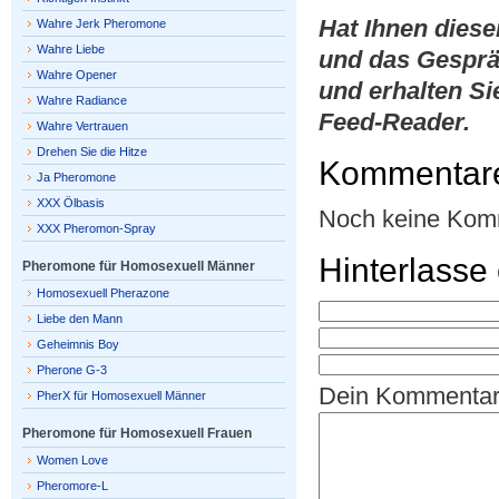
Hat Ihnen dies
Wahre Jerk Pheromone
Wahre Liebe
und das Gesprä
Wahre Opener
und erhalten Si
Wahre Radiance
Feed-Reader.
Wahre Vertrauen
Drehen Sie die Hitze
Kommentar
Ja Pheromone
XXX Ölbasis
Noch keine Kom
XXX Pheromon-Spray
Hinterlass
Pheromone für Homosexuell Männer
Homosexuell Pherazone
Liebe den Mann
Geheimnis Boy
Pherone G-3
Dein Kommenta
PherX für Homosexuell Männer
Pheromone für Homosexuell Frauen
Women Love
Pheromore-L