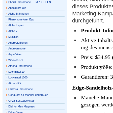
PherX Pheromone – EMPFOHLEN
dieses Produktes
Absolutely Yes
Marketing-Kampa
Alpha-Männchen
durchgeführt.
Pheromone Alter Ego
Alpha Impact
Produkt-Info
Alpha 7
Munition
Aktive Inhalts
Androstadienon
mg des mensc
Androstenone
Aqua Vitae
Preis: $34.95 
Wecken-Rx
Produktgröße:
Athena Pheromone
Lockmittel 10
Garantieren: 
Lockmittel 1000
Attract-RX
Edge-Sandelholz-
Chikara Pheromone
Conquest für männer und frauen
Manche Männer
CP28 Sexuallockstoff
gezogen werd
Dial for Men Magnetic
Edge-Diesel