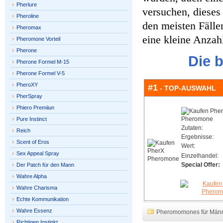
Pherlure
versuchen, dieses
Pheroline
den meisten Fälle
Pheromax
eine kleine Anzah
Pheromone Vorteil
Pherone
Die 
Pherone Formel M-15
Pherone Formel V-5
PheroXY
#1
- TOP-AUSWAHL
PherSpray
Phiero Premiiun
Pure Instinct
Zutaten:
Reich
Ergebnisse:
Scent of Eros
Wert:
Sex Appeal Spray
Einzelhandel:
Special Offer:
Der Patch für den Mann
Wahre Alpha
Wahre Charisma
Echte Kommunikation
Wahre Essenz
Pheromomones für Män
Richtigen Instinkt