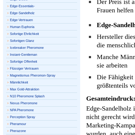
Der Preis ist
Edge-Essentials-
Frauen helfen
Edge-Sandelholz
Edge-Vertrauen
Edge-Sandelh
Human Euphoria
Sofortige Ehrlichkeit
Hersteller die
Sofortigen Glanz
die menschlic
Icebreaker Pheromone
Instant-Gentleman
Manche Männer
Sofortige Offenheit
sie arbeiten
Flüssiger Vertrauen
Die Fähigkeit
Magnetismus Pheromon-Spray
Männlichkeit
größtenteils 
Max Gold-Attraktion
N10 Pheromone Splash
Gesamteindruck
Nexus Pheromone
Edge-Sandelholz i
NPA Pheromone
nicht gerecht wir
Perception Spray
Marketing-Kampag
Pheramour
Pherazone
wurden, auch eine