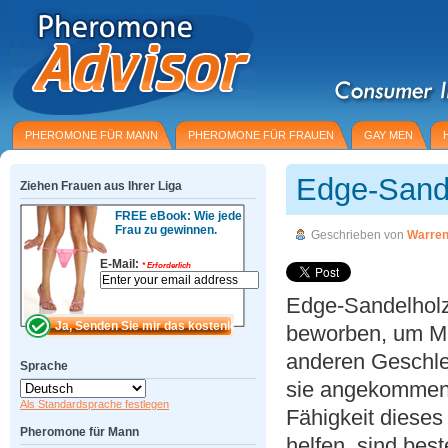
PHEROMONE FÜR MANN
PHEROMONE FÜR FRAUEN
GAY MEN
Edge-Sand
Ziehen Frauen aus Ihrer Liga
FREE eBook: Wie jede
Frau zu gewinnen.
Geschrieben von
Warren
E-Mail:
*
Erforderlich
Edge-Sandelholz
beworben, um M
anderen Geschlec
Sprache
sie angekommen
Als Standardsprache festlegen
Fähigkeit diese
Pheromone für Mann
helfen, sind best