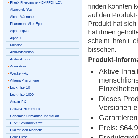
PherX Pheromone – EMPFOHLEN
finden konnten k
Absolutely Yes
auf den Produkt
Alpha-Männchen
Produkt hat sich 
Pheromone Alter Ego
hat ihnen geholf
Alpha Impact
Alpha 7
scheint ihren Hö
Munition
bisschen.
Androstadienon
Produkt-Informa
Androstenone
Aqua Vitae
Aktive Inhal
Wecken-Rx
menschliche
Athena Pheromone
Einzelheite
Lockmittel 10
Lockmittel 1000
Dieses Prod
Attract-RX
Versionen er
Chikara Pheromone
Garantieren
Conquest für männer und frauen
CP28 Sexuallockstoff
Preis: $64.
Dial for Men Magnetic
Produktgröß
Edge-Diesel