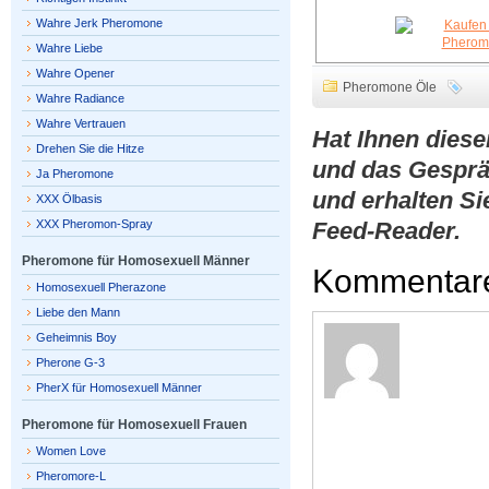
Wahre Jerk Pheromone
Wahre Liebe
Wahre Opener
Pheromone Öle
Wahre Radiance
Wahre Vertrauen
Hat Ihnen dies
Drehen Sie die Hitze
und das Gesprä
Ja Pheromone
und erhalten Si
XXX Ölbasis
XXX Pheromon-Spray
Feed-Reader.
Pheromone für Homosexuell Männer
Kommentar
Homosexuell Pherazone
Liebe den Mann
Geheimnis Boy
Pherone G-3
PherX für Homosexuell Männer
Pheromone für Homosexuell Frauen
Women Love
Pheromore-L