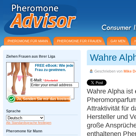
PHEROMONE FÜR MANN
PHEROMONE FÜR FRAUEN
GAY MEN
Wahre Alp
Ziehen Frauen aus Ihrer Liga
FREE eBook: Wie jede
Frau zu gewinnen.
Geschrieben von
Mike D
E-Mail:
*
Erforderlich
Wahre Alpha ist 
Pheromonparfum v
Attraktivität für
Sprache
Hersteller und 
Als Standardsprache festlegen
große Ansprüche
Pheromone für Mann
enthaltenen Pher