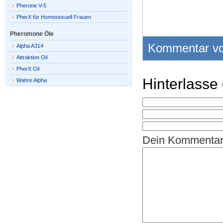
Pherone V-5
PherX für Homosexuell Frauen
Pheromone Öle
Kommentar v
Alpha A314
Attraktion Oil
PherX Oil
Hinterlass
Wahre Alpha
Dein Kommenta