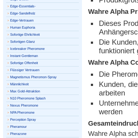
Edge-Essentials-
Wahre Alpha
Pr
Edge-Sandelholz
Edge-Vertrauen
Dieses Prod
Human Euphoria
Anhängersc
Sofortige Ehrlichkeit
Die Kunden,
Sofortigen Glanz
funktioniert 
Icebreaker Pheromone
Instant-Gentleman
Wahre Alpha
Co
Sofortige Offenheit
Flüssiger Vertrauen
Die Pheromo
Magnetismus Pheromon-Spray
Kunden, die 
Männlichkeit
arbeiten
Max Gold-Attraktion
N10 Pheromone Splash
Unternehmen
Nexus Pheromone
werden
NPA Pheromone
Perception Spray
Gesamteindruc
Pheramour
Wahre Alpha sche
Pherazone