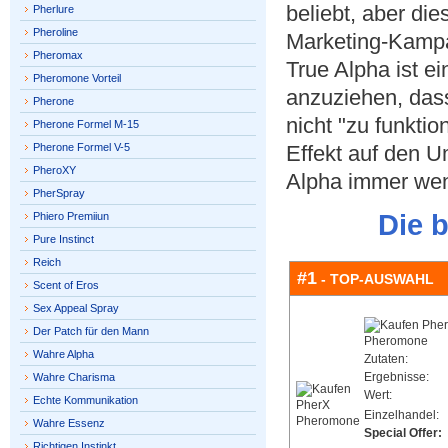
beliebt, aber die
Pherlure
Pheroline
Marketing-Kampa
Pheromax
True Alpha ist e
Pheromone Vorteil
anzuziehen, das
Pherone
nicht "zu funktio
Pherone Formel M-15
Pherone Formel V-5
Effekt auf den 
PheroXY
Alpha immer wen
PherSpray
Die 
Phiero Premiiun
Pure Instinct
Reich
#1
- TOP-AUSWAHL
Scent of Eros
Sex Appeal Spray
Der Patch für den Mann
Wahre Alpha
Zutaten:
Ergebnisse:
Wahre Charisma
Wert:
Echte Kommunikation
Einzelhandel:
Wahre Essenz
Special Offer:
Richtigen Instinkt