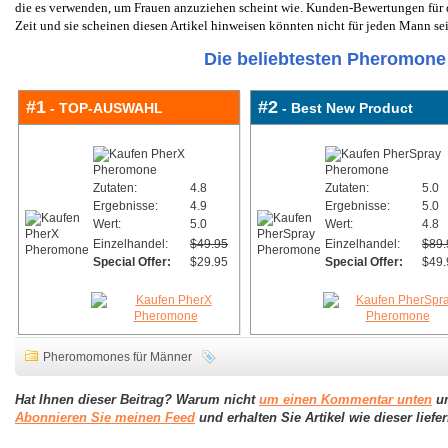
die es verwenden, um Frauen anzuziehen scheint wie. Kunden-Bewertungen für di
Zeit und sie scheinen diesen Artikel hinweisen könnten nicht für jeden Mann se
Die beliebtesten Pheromone 
#1
#2
- TOP-AUSWAHL
- Best New Product
Zutaten:
4.8
Zutaten:
5.0
Ergebnisse:
4.9
Ergebnisse:
5.0
Wert:
5.0
Wert:
4.8
Einzelhandel:
$49.95
Einzelhandel:
$89.
Special Offer:
$29.95
Special Offer:
$49.
Pheromomones für Männer
Hat Ihnen dieser Beitrag? Warum nicht
um einen Kommentar unten
un
Abonnieren Sie meinen Feed
und erhalten Sie Artikel wie dieser lief