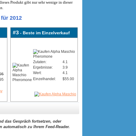
eses Produkt gibt nur sehr wenige in dieser
in.
für 2012
#3
- Beste im Einzelverkauf
Zutaten:
4.1
Ergebnisse:
3.9
Wert:
4.1
95
Einzelhandel:
$55.00
95
d das Gespräch fortsetzen, oder
ern automatisch zu Ihrem Feed-Reader.