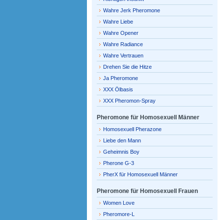
Wahre Jerk Pheromone
Wahre Liebe
Wahre Opener
Wahre Radiance
Wahre Vertrauen
Drehen Sie die Hitze
Ja Pheromone
XXX Ölbasis
XXX Pheromon-Spray
Pheromone für Homosexuell Männer
Homosexuell Pherazone
Liebe den Mann
Geheimnis Boy
Pherone G-3
PherX für Homosexuell Männer
Pheromone für Homosexuell Frauen
Women Love
Pheromore-L