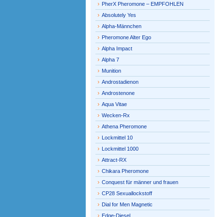
PherX Pheromone – EMPFOHLEN
Absolutely Yes
Alpha-Männchen
Pheromone Alter Ego
Alpha Impact
Alpha 7
Munition
Androstadienon
Androstenone
Aqua Vitae
Wecken-Rx
Athena Pheromone
Lockmittel 10
Lockmittel 1000
Attract-RX
Chikara Pheromone
Conquest für männer und frauen
CP28 Sexuallockstoff
Dial for Men Magnetic
Edge-Diesel