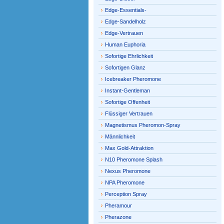
Edge-Essentials-
Edge-Sandelholz
Edge-Vertrauen
Human Euphoria
Sofortige Ehrlichkeit
Sofortigen Glanz
Icebreaker Pheromone
Instant-Gentleman
Sofortige Offenheit
Flüssiger Vertrauen
Magnetismus Pheromon-Spray
Männlichkeit
Max Gold-Attraktion
N10 Pheromone Splash
Nexus Pheromone
NPA Pheromone
Perception Spray
Pheramour
Pherazone