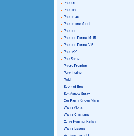
Pherlure
Pheroline
Pheromax
Pheromone Vorteil
Pherone
Pherone Formel M-15
Pherone Formel V-5
PheroXY
PherSpray
Phiero Premiiun
Pure Instinct
Reich
Scent of Eros
Sex Appeal Spray
Der Patch für den Mann
Wahre Alpha
Wahre Charisma
Echte Kommunikation
Wahre Essenz
Richtigen Instinkt