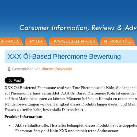
ÜR FRAUEN
GAY MEN
HOMOSEXUELLE FRAUEN
PHEROMON ÖLE
XXX Öl-Based Pheromone Bewertung
Geschrieben von
Warren Reynolds
XXX Oil Basierend Pheromone wird von True Pheromone als Köln, die länger al
auf Pheromonparfums vermarktet. XXX Oil Based Pheromone Köln ist eines der
auf dem Markt behaupten zu können Männern helfen, in Kontakt zu treten mit 
Kundenbewertungen von der Fähigkeit dieses Produkts länger dauern und Männ
Frauen zu treffen habe, bestenfalls Durchschnitt.
Produkt-Information:
Aktive Inhaltsstoffe: Hersteller behauptet, dieses Produkt hat die doppelt
Pheromon-Spray auf Köln XXX und enthält reine Androstenon