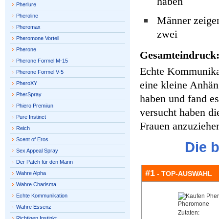
haben
Pherlure
Pheroline
Männer zeigen
Pheromax
zwei
Pheromone Vorteil
Pherone
Gesamteindruck
Pherone Formel M-15
Echte Kommunikati
Pherone Formel V-5
eine kleine Anhän
PheroXY
PherSpray
haben und fand es
Phiero Premiiun
versucht haben di
Pure Instinct
Frauen anzuziehen
Reich
Scent of Eros
Die 
Sex Appeal Spray
Der Patch für den Mann
#1
- TOP-AUSWAHL
Wahre Alpha
Wahre Charisma
Echte Kommunikation
Wahre Essenz
Zutaten:
Richtigen Instinkt