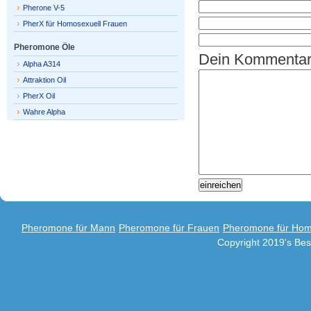
Pherone V-5
PherX für Homosexuell Frauen
Pheromone Öle
Dein Kommenta
Alpha A314
Attraktion Oil
PherX Oil
Wahre Alpha
Pheromone für Mann
Pheromone für Frauen
Pheromone für Hom
Copyright 2019's Be