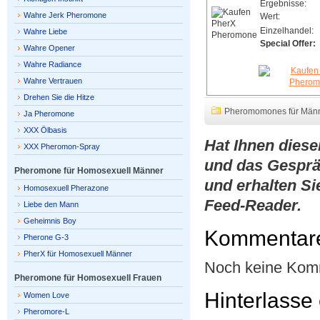
Ergebnisse:
Wahre Jerk Pheromone
Wert:
Einzelhandel:
Wahre Liebe
Special Offer:
Wahre Opener
Wahre Radiance
Wahre Vertrauen
Drehen Sie die Hitze
Pheromomones für Män
Ja Pheromone
XXX Ölbasis
Hat Ihnen dies
XXX Pheromon-Spray
und das Gesprä
Pheromone für Homosexuell Männer
und erhalten Si
Homosexuell Pherazone
Feed-Reader.
Liebe den Mann
Geheimnis Boy
Kommentar
Pherone G-3
PherX für Homosexuell Männer
Noch keine Kom
Pheromone für Homosexuell Frauen
Hinterlass
Women Love
Pheromore-L