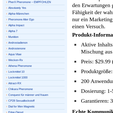
PherX Pheromone – EMPFOHLEN
den Erwartungen g
Absolutely Yes
Fähigkeit der wa
Alpha-Männchen
nur ein Marketing
Pheromone Alter Ego
einen Versuch.
Alpha Impact
Alpha 7
Produkt-Informa
Munition
Androstadienon
Aktive Inhalts
Androstenone
Mischung aus 
Aqua Vitae
Preis: $29.99 
Wecken-Rx
Athena Pheromone
Produktgröße:
Lockmittel 10
Lockmittel 1000
200 Anwendun
Attract-RX
Chikara Pheromone
Dosierung: 1
Conquest für männer und frauen
Garantieren: 
CP28 Sexuallockstoff
Dial for Men Magnetic
Echte Kommunika
Edge-Diesel