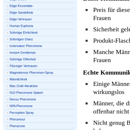
Edge-Essentials-
Preis für dies
Edge-Sandelholz
Frauen
Edge-Vertrauen
Human Euphoria
Sicherheit gel
Sofortige Ehrlichkeit
Produkt-Flasc
Sofortigen Glanz
Icebreaker Pheromone
Manche Männer
Instant-Gentleman
Frauen
Sofortige Offenheit
Flüssiger Vertrauen
Echte Kommunik
Magnetismus Pheromon-Spray
Männlichkeit
Einige Männer,
Max Gold-Attraktion
wirkungslos
N10 Pheromone Splash
Nexus Pheromone
Männer, die di
NPA Pheromone
offenbar nicht
Perception Spray
Pheramour
Nicht genug B
Pherazone