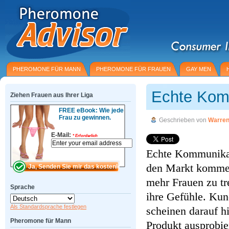
PHEROMONE FÜR MANN
PHEROMONE FÜR FRAUEN
GAY MEN
Echte Komm
Ziehen Frauen aus Ihrer Liga
FREE eBook: Wie jede
Frau zu gewinnen.
Geschrieben von
Warren
E-Mail:
*
Erforderlich
Echte Kommunikati
den Markt kommen
mehr Frauen zu tr
Sprache
ihre Gefühle. Kun
Als Standardsprache festlegen
scheinen darauf h
Pheromone für Mann
Produkt ausprobier