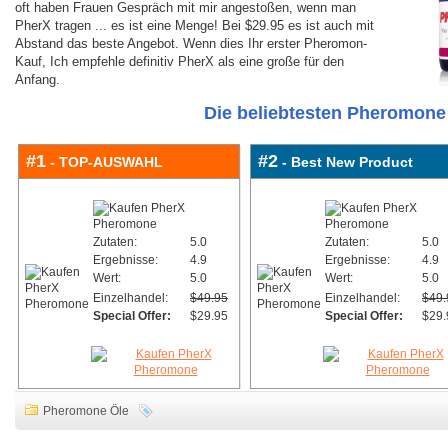
oft haben Frauen Gespräch mit mir angestoßen, wenn man
PherX tragen ... es ist eine Menge! Bei $29.95 es ist auch mit
Abstand das beste Angebot. Wenn dies Ihr erster Pheromon-
Kauf, Ich empfehle definitiv PherX als eine große für den
Anfang.
Die beliebtesten Pheromone 
#1
#2
- TOP-AUSWAHL
- Best New Product
Zutaten:
5.0
Zutaten:
5.0
Ergebnisse:
4.9
Ergebnisse:
4.9
Wert:
5.0
Wert:
5.0
Einzelhandel:
$49.95
Einzelhandel:
$49.
Special Offer:
$29.95
Special Offer:
$29.
Pheromone Öle