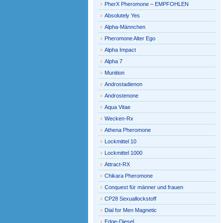
PherX Pheromone – EMPFOHLEN
Absolutely Yes
Alpha-Männchen
Pheromone Alter Ego
Alpha Impact
Alpha 7
Munition
Androstadienon
Androstenone
Aqua Vitae
Wecken-Rx
Athena Pheromone
Lockmittel 10
Lockmittel 1000
Attract-RX
Chikara Pheromone
Conquest für männer und frauen
CP28 Sexuallockstoff
Dial for Men Magnetic
Edge-Diesel