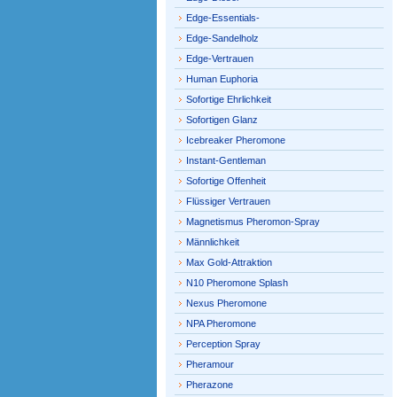
Edge-Essentials-
Edge-Sandelholz
Edge-Vertrauen
Human Euphoria
Sofortige Ehrlichkeit
Sofortigen Glanz
Icebreaker Pheromone
Instant-Gentleman
Sofortige Offenheit
Flüssiger Vertrauen
Magnetismus Pheromon-Spray
Männlichkeit
Max Gold-Attraktion
N10 Pheromone Splash
Nexus Pheromone
NPA Pheromone
Perception Spray
Pheramour
Pherazone