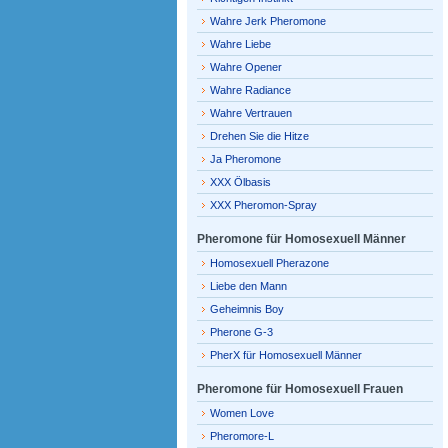
Wahre Jerk Pheromone
Wahre Liebe
Wahre Opener
Wahre Radiance
Wahre Vertrauen
Drehen Sie die Hitze
Ja Pheromone
XXX Ölbasis
XXX Pheromon-Spray
Pheromone für Homosexuell Männer
Homosexuell Pherazone
Liebe den Mann
Geheimnis Boy
Pherone G-3
PherX für Homosexuell Männer
Pheromone für Homosexuell Frauen
Women Love
Pheromore-L