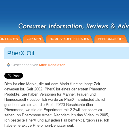
ÜR FRAUEN
GAY MEN
HOMOSEXUELLE FRAUEN
PHEROMON ÖLE
PherX Oil
Geschrieben von
Mike Donaldson
Dies ist eine Marke, die auf dem Markt für eine lange Zeit
gewesen ist. Seit 2002, PherX ist eines der ersten Pheromon
Produkte. Sie haben Versionen für Männer, Frauen und
Homosexuell / Lesbe. Ich wurde zu PherX introducted als ich
gesehen, wie sie auf die Profil 20/20 Geschichte über
Pheromone, wo sie ein Experiment mit 2 Zwillingspaare zu
sehen, ob Pheromone Arbeit. Nachdem ich das Video im 2005,
Ich bestellte PherX und auf jeden Fall bemerkt Ergebnisse. Ich
habe eine aktive Pheromon-Benutzer seit.