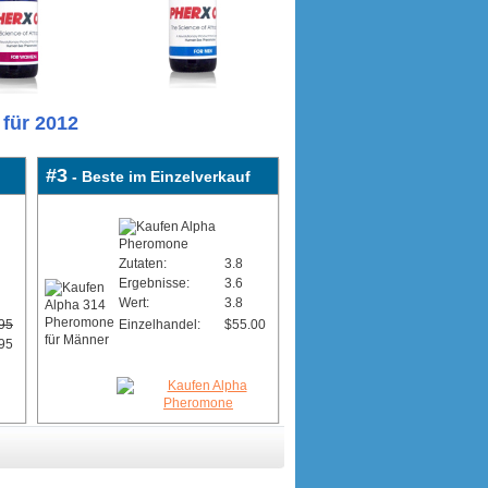
für 2012
#3
- Beste im Einzelverkauf
Zutaten:
3.8
Ergebnisse:
3.6
Wert:
3.8
95
Einzelhandel:
$55.00
95