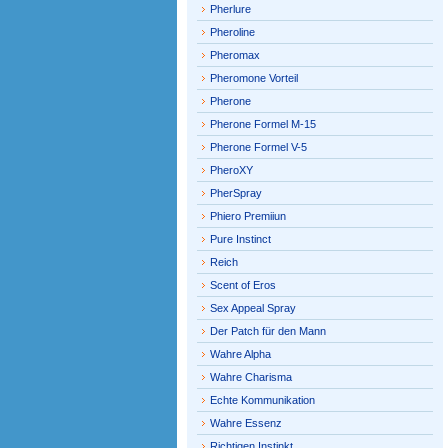
Pherlure
Pheroline
Pheromax
Pheromone Vorteil
Pherone
Pherone Formel M-15
Pherone Formel V-5
PheroXY
PherSpray
Phiero Premiiun
Pure Instinct
Reich
Scent of Eros
Sex Appeal Spray
Der Patch für den Mann
Wahre Alpha
Wahre Charisma
Echte Kommunikation
Wahre Essenz
Richtigen Instinkt