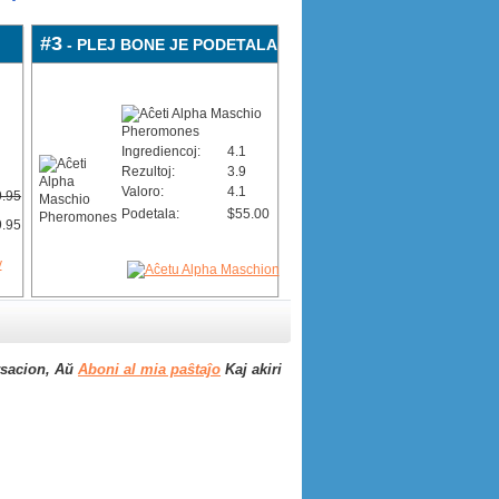
#3
- PLEJ BONE JE PODETALA
Ingrediencoj:
4.1
Rezultoj:
3.9
Valoro:
4.1
.95
Podetala:
$55.00
.95
rsacion, Aŭ
Aboni al mia paŝtaĵo
Kaj akiri