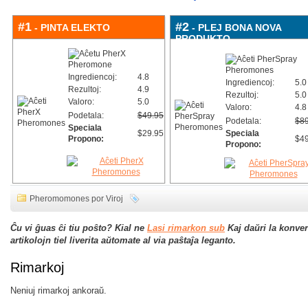
#1
#2
- PINTA ELEKTO
- PLEJ BONA NOVA
PRODUKTO
Ingrediencoj:
4.8
Ingrediencoj:
5.0
Rezultoj:
4.9
Rezultoj:
5.0
Valoro:
5.0
Valoro:
4.8
Podetala:
$49.95
Podetala:
$89
Speciala
$29.95
Speciala
Propono:
$49
Propono:
Pheromomones por Viroj
Ĉu vi ĝuas ĉi tiu poŝto? Kial ne
Lasi rimarkon sub
Kaj daŭri la konve
artikolojn tiel liverita aŭtomate al via paŝtaĵa leganto.
Rimarkoj
Neniuj rimarkoj ankoraŭ.