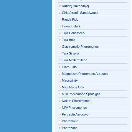
Randaj Havendaĵoj
Ĉirkaŭtranĉi Sandalwood
Randa Fido
Homa Eŭforio
Tuja Honesteco
Tuja Brilo
Glacirompilo Pheromones
Tuja Sinjoro
Tuja Malfermiteco
Likva Fido
Magnetism Pheromone Aerosolo
Masculinity
Max Alloga Oro
N10 Pheromone Ŝprucigas
Nexus Pheromones
NPA Pheromones
Percepta Aerosolo
Pheramour
Pherazone