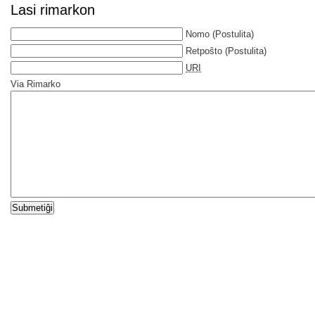
Lasi rimarkon
Nomo
(Postulita)
Retpoŝto
(Postulita)
URI
Via Rimarko