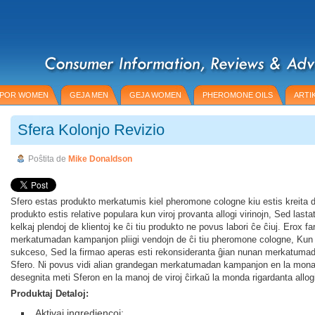
 POR WOMEN
GEJA MEN
GEJA WOMEN
PHEROMONE OILS
ARTI
Sfera Kolonjo Revizio
Poŝtita de
Mike Donaldson
Sfero estas produkto merkatumis kiel pheromone cologne kiu estis kreita d
produkto estis relative populara kun viroj provanta allogi virinojn, Sed lasta
kelkaj plendoj de klientoj ke ĉi tiu produkto ne povus labori ĉe ĉiuj. Erox f
merkatumadan kampanjon pliigi vendojn de ĉi tiu pheromone cologne, Kun
sukceso, Sed la firmao aperas esti rekonsideranta ĝian nunan merkatumad
Sfero. Ni povus vidi alian grandegan merkatumadan kampanjon en la mona
desegnita meti Sferon en la manoj de viroj ĉirkaŭ la monda rigardanta allogi 
Produktaj Detaloj:
Aktivaj ingrediencoj: