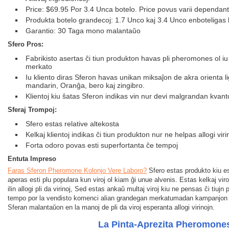
Price: $69.95 Por 3.4 Unca botelo. Price povus varii dependant
Produkta botelo grandecoj: 1.7 Unco kaj 3.4 Unco enboteligas
Garantio: 30 Taga mono malantaŭo
Sfero Pros:
Fabrikisto asertas ĉi tiun produkton havas pli pheromones ol i
merkato
Iu kliento diras Sferon havas unikan miksaĵon de akra orienta 
mandarin, Oranĝa, bero kaj zingibro.
Klientoj kiu ŝatas Sferon indikas vin nur devi malgrandan kvan
Sferaj Trompoj:
Sfero estas relative altekosta
Kelkaj klientoj indikas ĉi tiun produkton nur ne helpas allogi viri
Forta odoro povas esti superfortanta ĉe tempoj
Entuta Impreso
Faras Sferon Pheromone Kolonjo Vere Laboro?
Sfero estas produkto kiu e
aperas esti plu populara kun viroj ol kiam ĝi unue alvenis. Estas kelkaj vir
ilin allogi pli da virinoj, Sed estas ankaŭ multaj viroj kiu ne pensas ĉi tiujn
tempo por la vendisto komenci alian grandegan merkatumadan kampanjon provi
Sferan malantaŭon en la manoj de pli da viroj esperanta allogi virinojn.
La Pinta-Aprezita Pheromone