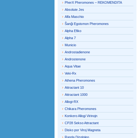
PherX Pheromones – REKOMENDITA
Absolute Jes
Alfa Maschio
Ŝanĝi Egoismon Pheromones
Alpha Efiko
Alpha 7
Municio
Androstadienone
Androstenone
Aqua Vitae
Veki-Rx
Athena Pheromones
Attractant 10
Attractant 1000
Allogi-RX
Chikara Pheromones
Konkero Allogi Virinojn
CP28 Sekso Attractant
Disko por Viroj Magneta
Randa Dizeloleo