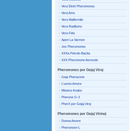
Vera Ektiri Pheromones
Vera Amo
Vera Malfermilo
Vera Radilumo
Vera Fido
Aperi La Varmon
Jes Pheromones
XXXa Petrolo-Bazita
XXX Pheromone Aerosolo
Pheromones por Gejaj Viroj
Geja Pherazone
L'uomo Amore
Mistera Knabo
Pherone G-3
PherX por Gejaj Viroj
Pheromones por Gejaj Virinoj
Donna Amore
Pheromore-L