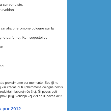
a sur vendisto.
 haveblan
u ajn alia pheromone cologne sur la
ligno parfumoj, Kun sugestoj de
ton
nojn
stis proksimume por momento, Sed ĝi ne
oj kiu kredas ĉi tiu pheromone cologne helpis
 produktajn laborojn ĉe ĉiuj. Ĝi povus esti
 pliigi vendojn kaj vidi se ili povas akiri
s por 2012