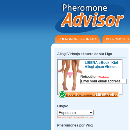
PHEROMONES POR MEN
PHEROMONES
Allogi Virinojn ekstere de via Ligo
LIBERA eBook: Kiel
Allogi ajnan Virinon.
Retpoŝto:
*
Postulita
Lingvo
Fiksita kiel defaŭlta lingvo
Pheromones por Viroj