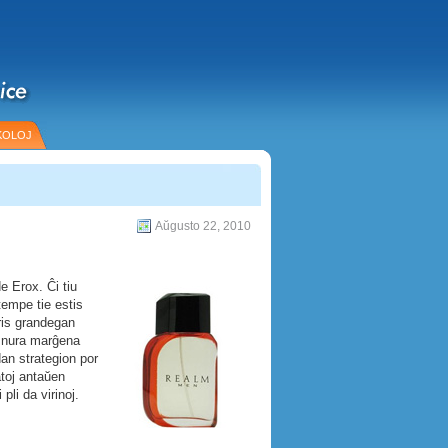
KOLOJ
Aŭgusto 22, 2010
e Erox. Ĉi tiu
tempe tie estis
aris grandegan
 nura marĝena
an strategion por
toj antaŭen
pli da virinoj.