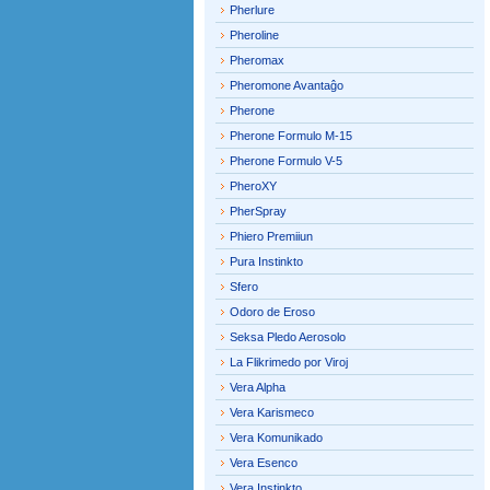
Pherlure
Pheroline
Pheromax
Pheromone Avantaĝo
Pherone
Pherone Formulo M-15
Pherone Formulo V-5
PheroXY
PherSpray
Phiero Premiiun
Pura Instinkto
Sfero
Odoro de Eroso
Seksa Pledo Aerosolo
La Flikrimedo por Viroj
Vera Alpha
Vera Karismeco
Vera Komunikado
Vera Esenco
Vera Instinkto