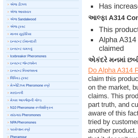
Has increase
એજ ડીઝલ
એજ આવશ્યક
આલ્ફા A314
Con
એજ Sandalwood
એજ ટ્રસ્ટ
This product
માનવ યુફોરિયા
Alpha A314 i
ઇન્સ્ટન્ટ ઈમાનદારી
claimed
ઇન્સ્ટન્ટ ચમકવું
Icebreaker Pheromones
એકંદરે મનમાં છબ
ઇન્સ્ટન્ટ જેન્ટલમેન
Do Alpha A314 
ઇન્સ્ટન્ટ નિખાલસતા
claim this produ
લિક્વિડ ટ્રસ્ટ
મેગ્નેટિઝમ Pheromone સ્પ્રે
on the market, bu
મરદાનગી
claims. This pro
મેક્સ આકર્ષણની ગોલ્ડ
part truth, and 
N10 Pheromone સ્પ્લેશસ્ક્રિન
aware of this fa
સાંઠગાઠ Pheromones
tried by custom
NPA Pheromones
another product. 
પરસેપ્શન સ્પ્રે
Pheramour