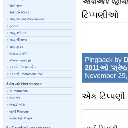
આપોઆપ પહોંચાડ
સાચું સત્વ
ટિપ્પણીઓ
સાચું ઇન્સ્ટિન્ક્ટ
સાચું આંચકો Pheromones
ટ્રુ લવ
સાચું ઓપનર
સાચું રેડિયન્સ
સાચું ટ્રસ્ટ
ઉપર હીટ વળો
Pingback by
D
Pheromones હા
2011ઓ 'શ્રેષ
XXX ને તેલ આધારિત
November 29
XXX એ Pheromone સ્પ્રે
ગે મેન માટે Pheromones
ગે Pherazone
એક ટિપ્પણી 
મદદ લવ
મિસ્ટ્રી બોય
જી-3 Pherone
ગે મેન માટે PherX