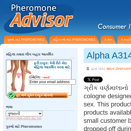
પુરુષો માટે PHEROMONES
મહિલાઓ માટે PHEROMONES
ગે મેન
ગે સ્ત્
Alpha A31
મહિલા તમારા લીગ બહાર આકર્ષિત
ફ્રી ઇબુક: કેવી રીતે કોઇ
મહિલા આકર્ષિત કરવા માટે.
દ્વારા પોસ્ટ
માઇક ડૉનાલ્ડસ
ઈમેઈલ:
*
જરૂરી
ગ્રીક વર્ણમાલાનો
cologne designed
sex. This produc
ભાષા
products availab
મૂળભૂત ભાષા તરીકે સેટ કરો
small customer b
પુરુષો માટે Pheromones
dropped off duri