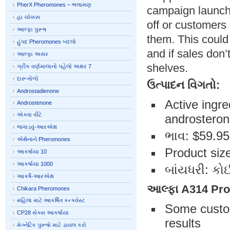
PherX Pheromones – ભલામણ
campaign launche
હા ચોક્કસ
off or customers 
આલ્ફા પુરૂષ
them. This could
હુંપદ Pheromones બદલો
and if sales don’
આલ્ફા અસર
shelves.
ગ્રીક વર્ણમાલાનો પહેલો અક્ષર 7
દારૂગોળો
ઉત્પાદન વિગતો:
Androstadienone
Active ingr
Androstenone
એક્વા વીટે
androsteron
જગાડવું-આરએક્ષ
ભાવ: $59.95
એથેનાને Pheromones
Product siz
આકર્ષાયા 10
આકર્ષાયા 1000
બાંયધરી: ક
આકર્ષે-આરએક્ષ
આલ્ફા A314
Pro
Chikara Pheromones
મહિલા માટે આકર્ષિત કન્ક્વેસ્ટ
Some custom
CP28 સેક્સ આકર્ષાયા
results
મેગ્નેટિક પુરૂષો માટે ડાયલ કરો