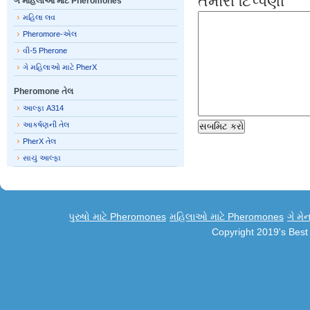
તમારી ટિપ્પણી
ગે મહિલાઓ માટે Pheromones
મહિલા લવ
Pheromore-એલ
વી-5 Pherone
ગે મહિલાઓ માટે PherX
Pheromone તેલ
આલ્ફા A314
આકર્ષણની તેલ
PherX તેલ
સાચું આલ્ફા
પુરુષો માટે Pheromones
મહિલાઓ માટે Pheromones
ગે મે
Copyright 2019's Bes