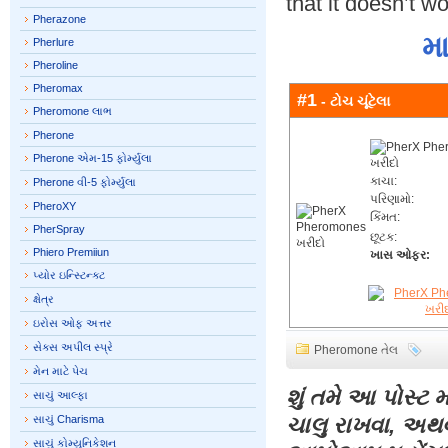
that it doesn’t w
Pherazone
મ
Pherlure
Pheroline
Pheromax
#1
- ટોચ ચૂંટેલા
Pheromone લાભ
Pherone
Pherone એમ-15 ફોર્મ્યુલા
કાચા:
Pherone વી-5 ફોર્મ્યુલા
પરિણામો:
PheroXY
કિંમત:
PherSpray
છૂટક:
Phiero Premiiun
ખાસ ઓફર:
પ્યોર ઇન્સ્ટિન્ક્ટ
ક્ષેત્ર
ઇરોસ ઓફ અત્તર
સેક્સ અપીલ સ્પ્રે
Pheromone તેલ
મેન માટે પેચ
શું તમે આ પોસ્ટ 
સાચું આલ્ફા
સાચું Charisma
ચાલુ રાખવા, અથ
સાચું કોમ્યુનિકેશન