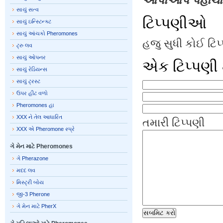
આપોઆપ પહોંચાડ
સાચું સત્વ
ટિપ્પણીઓ
સાચું ઇન્સ્ટિન્ક્ટ
સાચું આંચકો Pheromones
હજુ સુધી કોઈ ટિ
ટ્રુ લવ
સાચું ઓપનર
એક ટિપ્પણી 
સાચું રેડિયન્સ
સાચું ટ્રસ્ટ
ઉપર હીટ વળો
Pheromones હા
XXX ને તેલ આધારિત
તમારી ટિપ્પણી
XXX એ Pheromone સ્પ્રે
ગે મેન માટે Pheromones
ગે Pherazone
મદદ લવ
મિસ્ટ્રી બોય
જી-3 Pherone
ગે મેન માટે PherX