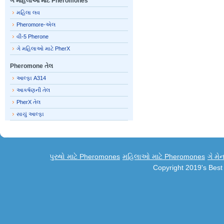
ગે મહિલાઓ માટે Pheromones
મહિલા લવ
Pheromore-એલ
વી-5 Pherone
ગે મહિલાઓ માટે PherX
Pheromone તેલ
આલ્ફા A314
આકર્ષણની તેલ
PherX તેલ
સાચું આલ્ફા
પુરુષો માટે Pheromones
મહિલાઓ માટે Pheromones
ગે મે
Copyright 2019's Bes