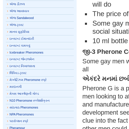
will do
એજ ડીઝલ
એજ આવશ્યક
The price of
એજ Sandalwood
Some gay me
એજ ટ્રસ્ટ
social situa
માનવ યુફોરિયા
ઇન્સ્ટન્ટ ઈમાનદારી
10 ml bottle
ઇન્સ્ટન્ટ ચમકવું
જી-3 Pherone
C
Icebreaker Pheromones
ઇન્સ્ટન્ટ જેન્ટલમેન
Some gay men who 
ઇન્સ્ટન્ટ નિખાલસતા
all
લિક્વિડ ટ્રસ્ટ
એકંદરે મનમાં છબ
મેગ્નેટિઝમ Pheromone સ્પ્રે
Pherone G is a p
મરદાનગી
મેક્સ આકર્ષણની ગોલ્ડ
men looking to a
N10 Pheromone સ્પ્લેશસ્ક્રિન
and manufacturer
સાંઠગાઠ Pheromones
development see
NPA Pheromones
clue into the fact
પરસેપ્શન સ્પ્રે
other men could 
Pheramour