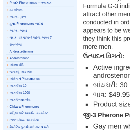
PherX Pheromones – ભલામણ
Formula G-3 indic
હા ચોક્કસ
attract other me
આલ્ફા પુરૂષ
conducted in ord
હુંપદ Pheromones બદલો
appears to be we
આલ્ફા અસર
they think this p
ગ્રીક વર્ણમાલાનો પહેલો અક્ષર 7
દારૂગોળો
more men.
Androstadienone
ઉત્પાદન વિગતો:
Androstenone
એક્વા વીટે
Active ingr
જગાડવું-આરએક્ષ
androsteno
એથેનાને Pheromones
બાંયધરી: 30
આકર્ષાયા 10
ભાવ: $49.95
આકર્ષાયા 1000
આકર્ષે-આરએક્ષ
Product size
Chikara Pheromones
મહિલા માટે આકર્ષિત કન્ક્વેસ્ટ
જી-3 Pherone
P
CP28 સેક્સ આકર્ષાયા
Gay men who
મેગ્નેટિક પુરૂષો માટે ડાયલ કરો