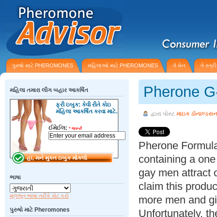
પુરુષો માટે PHEROMONES
મહિલાઓ માટે PHEROMONES
ગે મેન
ગે સ્ત્
Pherone G
મહિલા તમારા લીગ બહાર આકર્ષિત
ફ્રી ઇબુક: કેવી રીતે કોઇ
મહિલા આકર્ષિત કરવા માટે.
દ્વારા પોસ્ટ
માઇક ડૉનાલ્ડસ
ઈમેઈલ:
*
જરૂરી
Pherone Formula
containing a one
gay men attract 
ભાષા
claim this produc
મૂળભૂત ભાષા તરીકે સેટ કરો
more men and gi
પુરુષો માટે Pheromones
Unfortunately, t