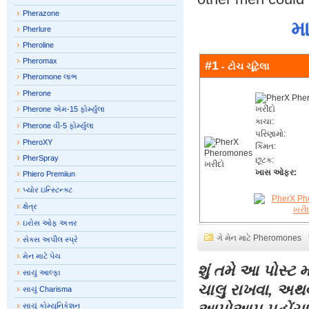
Pherazone
મ
Pherlure
Pheroline
Pheromax
#1
- ટોચ ચૂંટેલા
Pheromone લાભ
Pherone
Pherone એમ-15 ફોર્મ્યુલા
કાચા:
Pherone વી-5 ફોર્મ્યુલા
પરિણામો:
PheroXY
કિંમત:
PherSpray
છૂટક:
ખાસ ઓફર:
Phiero Premiiun
પ્યોર ઇન્સ્ટિન્ક્ટ
ક્ષેત્ર
ઇરોસ ઓફ અત્તર
ગે મેન માટે Pheromones
સેક્સ અપીલ સ્પ્રે
મેન માટે પેચ
શું તમે આ પોસ્ટ 
સાચું આલ્ફા
ચાલુ રાખવા, અથ
સાચું Charisma
સાચું કોમ્યુનિકેશન