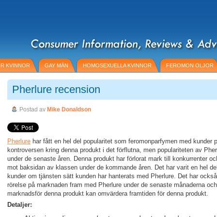
R KVINNOR
GAY MÄN
HOMOSEXUELLA KVINNOR
FEROMON OLJOR
Pherlure recension
Postad av
Mike Donaldson
Pherlure
har fått en hel del popularitet som feromonparfymen med kunder 
kontroversen kring denna produkt i det förflutna, men populariteten av Pherl
under de senaste åren. Denna produkt har förlorat mark till konkurrenter o
mot baksidan av klassen under de kommande åren. Det har varit en hel del
kunder om tjänsten sätt kunden har hanterats med Pherlure. Det har också 
rörelse på marknaden fram med Pherlure under de senaste månaderna och
marknadsför denna produkt kan omvärdera framtiden för denna produkt.
Detaljer: