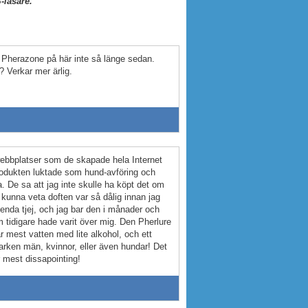
-läsare.
 Pherazone på här inte så länge sedan.
 Verkar mer ärlig.
webbplatser som de skapade hela Internet
Produkten luktade som hund-avföring och
a. De sa att jag inte skulle ha köpt det om
g kunna veta doften var så dålig innan jag
 enda tjej, och jag bar den i månader och
om tidigare hade varit över mig. Den Pherlure
 är mest vatten med lite alkohol, och ett
arken män, kvinnor, eller även hundar! Det
r mest dissapointing!