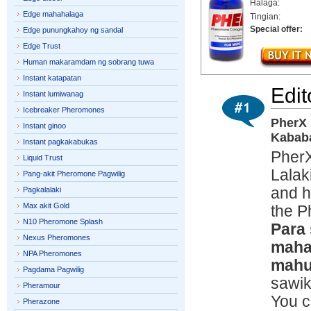
Halaga:
Edge mahahalaga
Tingian:
Special offer:
Edge punungkahoy ng sandal
Edge Trust
Human makaramdam ng sobrang tuwa
Instant katapatan
Edit
Instant lumiwanag
Icebreaker Pheromones
PherX 
Instant ginoo
Kabab
Instant pagkakabukas
Pher
Liquid Trust
Lalak
Pang-akit Pheromone Pagwilig
and h
Pagkalalaki
Max akit Gold
the 
N10 Pheromone Splash
Para 
Nexus Pheromones
maha
NPA Pheromones
mahu
Pagdama Pagwilig
sawik
Pheramour
You c
Pherazone