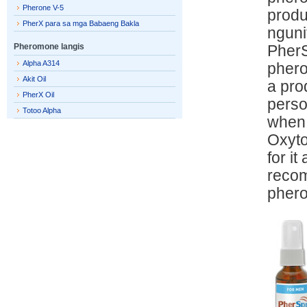
Pherone V-5
produ
PherX para sa mga Babaeng Bakla
nguni
Pheromone langis
PherS
Alpha A314
phero
Akit Oil
a pro
PherX Oil
perso
Totoo Alpha
when 
Oxyto
for i
recom
phero