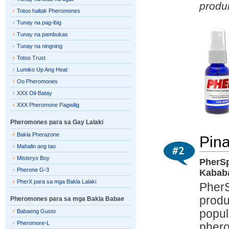
produk
Totoo haltak Pheromones
Tunay na pag-ibig
Tunay na pambukas
Tunay na ningning
Totoo Trust
Lumiko Up Ang Heat
Oo Pheromones
XXX Oil-Batay
XXX Pheromone Pagwilig
Pheromones para sa Gay Lalaki
Bakla Pherazone
Pin
Mahalin ang tao
Misteryo Boy
PherSp
Pherone G-3
Kabab
PherX para sa mga Bakla Lalaki
PherS
produ
Pheromones para sa mga Bakla Babae
popul
Babaeng Gusto
Pheromore-L
phero