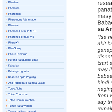
resea
Pherlure
Pheroline
panat
Pheromax
masya
Pheromone Advantage
Baba
Pherone
sa Am
Pherone Formula M-15
“Isa h
Pherone Formula V-5
akit b
PheroXY
PherSpray
ganap
Phiero Premiiun
disen
Purong katutubong ugali
tsart
Kaharian
may il
Pabango ng seks
babae
Kasarian apila Pagwilig
hindi
Ang Patch para sa mga Lalaki
naging
Totoo Alpha
from 
Totoo Charisma
Totoo Communication
say th
Tunay kakanyahan
remain
Tunay na likas na ugali