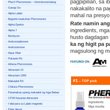
pagpipilian, sa i
PherX Pheromones – Inirerekumendang
nakakalito na pa
Ganap Oo
Alpha Lalaki
mahal na presyo 
Baguhin kaakuhan Pheromones
Rate namin ang
Alpha Epekto
ingredients, mga
Alpha 7
husto dagdagan 
Munisyon
Androstadienone
ka ng higit pa 
Androstenone
magsulong ng mg
Aqua Vitae
Pukawin-Rx
Athena Pheromones
Attractant 10
Attractant 1000
#1
– TOP pick
Makaakit-RX
Chikara Pheromones
Pananakop upang makaakit ng mga Babae
CP28 Kasarian Attractant
Ingredients:
I-dial para sa Lalaki magnetic
Mga resulta:
Edge diesel