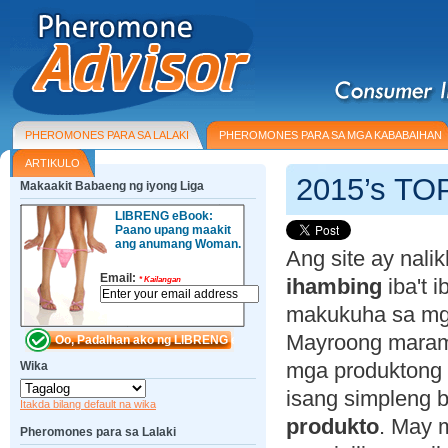
PHEROMONES PARA SA LALAKI
PHEROMONES PARA SA MGA KABABAIHAN
ARTIKULO
2015’s T
Makaakit Babaeng ng iyong Liga
LIBRENG eBook:
Paano upang maakit
ang anumang Woman.
Ang site ay nali
Email:
ihambing
iba't 
*
Kailangan
makukuha sa mg
Mayroong marami
mga produktong 
Wika
isang simpleng 
Itakda bilang default na wika
produkto
. May 
Pheromones para sa Lalaki