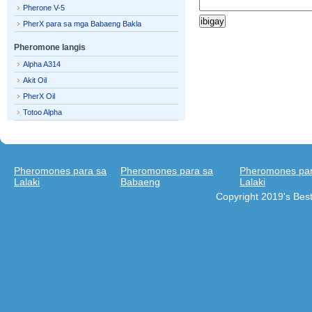
Pherone V-5
PherX para sa mga Babaeng Bakla
Pheromone langis
Alpha A314
Akit Oil
PherX Oil
Totoo Alpha
Pheromones para sa
Pheromones para sa
Pheromones par
Lalaki
Babaeng
Lalaki
Copyright 2019's Be