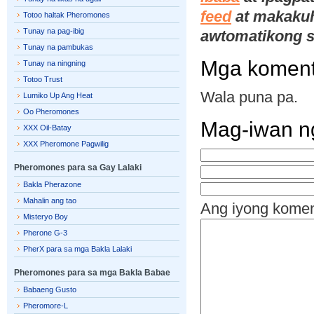
feed
at makakuha
Totoo haltak Pheromones
Tunay na pag-ibig
awtomatikong s
Tunay na pambukas
Mga komen
Tunay na ningning
Totoo Trust
Wala puna pa.
Lumiko Up Ang Heat
Oo Pheromones
Mag-iwan n
XXX Oil-Batay
XXX Pheromone Pagwilig
Pheromones para sa Gay Lalaki
Bakla Pherazone
Mahalin ang tao
Ang iyong kome
Misteryo Boy
Pherone G-3
PherX para sa mga Bakla Lalaki
Pheromones para sa mga Bakla Babae
Babaeng Gusto
Pheromore-L