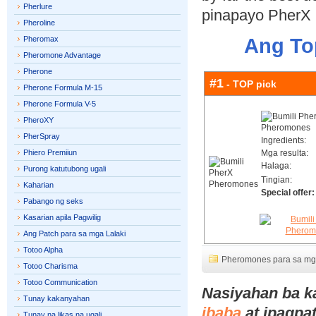
Pherlure
pinapayo PherX 
Pheroline
Pheromax
Ang To
Pheromone Advantage
Pherone
#1
- TOP pick
Pherone Formula M-15
Pherone Formula V-5
PheroXY
PherSpray
Ingredients:
Phiero Premiiun
Mga resulta:
Halaga:
Purong katutubong ugali
Tingian:
Kaharian
Special offer:
Pabango ng seks
Kasarian apila Pagwilig
Ang Patch para sa mga Lalaki
Totoo Alpha
Pheromones para sa mg
Totoo Charisma
Totoo Communication
Nasiyahan ba ka
Tunay kakanyahan
ibaba
at ipagpa
Tunay na likas na ugali