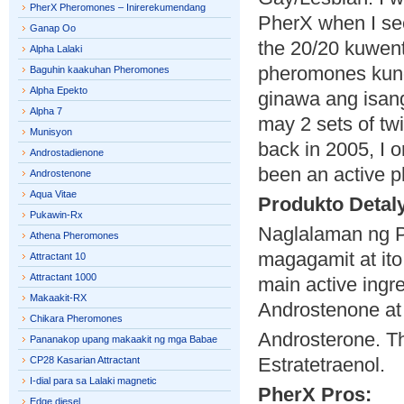
PherX Pheromones – Inirerekumendang
PherX when I se
Ganap Oo
the 20/20 kuwent
Alpha Lalaki
pheromones kung
Baguhin kaakuhan Pheromones
Alpha Epekto
ginawa ang isan
Alpha 7
may 2 sets of tw
Munisyon
back in 2005, I o
Androstadienone
been an active 
Androstenone
Aqua Vitae
Produkto Detal
Pukawin-Rx
Naglalaman ng 
Athena Pheromones
magagamit at it
Attractant 10
Attractant 1000
main active ingr
Makaakit-RX
Androstenone at
Chikara Pheromones
Androsterone. Th
Pananakop upang makaakit ng mga Babae
Estratetraenol.
CP28 Kasarian Attractant
I-dial para sa Lalaki magnetic
PherX Pros:
Edge diesel