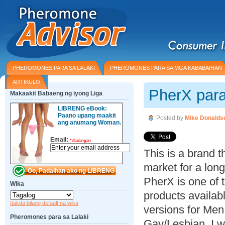
PHEROMONES PARA SA LALAKI
PHEROMONES PARA SA MGA KABABAIHAN
ARTIKULO
PherX par
Makaakit Babaeng ng iyong Liga
LIBRENG eBook:
Paano upang maakit
Posted by
Mike Donalds
ang anumang Woman.
Email:
*
Kailangan
This is a brand 
market for a long
PherX is one of 
Wika
products availab
Itakda bilang default na wika
versions for Me
Pheromones para sa Lalaki
Gay/Lesbian. I w