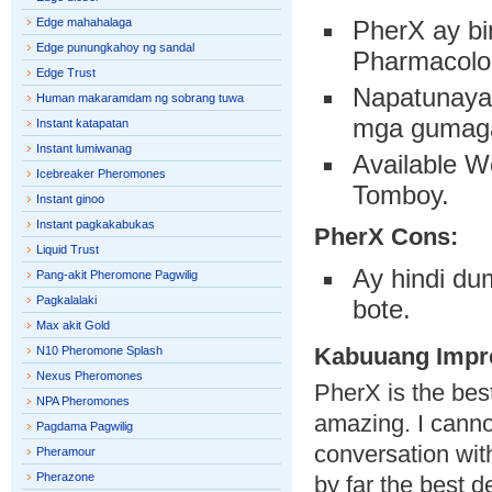
Edge mahahalaga
PherX ay bi
Edge punungkahoy ng sandal
Pharmacolo
Edge Trust
Napatunayan
Human makaramdam ng sobrang tuwa
mga gumaga
Instant katapatan
Instant lumiwanag
Available W
Icebreaker Pheromones
Tomboy.
Instant ginoo
Instant pagkakabukas
PherX Cons:
Liquid Trust
Ay hindi du
Pang-akit Pheromone Pagwilig
Pagkalalaki
bote.
Max akit Gold
Kabuuang Impr
N10 Pheromone Splash
Nexus Pheromones
PherX is the bes
NPA Pheromones
amazing. I canno
Pagdama Pagwilig
conversation wit
Pheramour
Pherazone
by far the best d