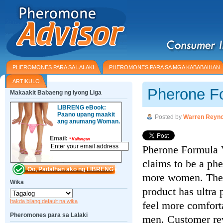
PHEROMONES PARA SA LALAKI
PHEROMONES PARA SA MGA KABABAIHAN
ARTIKULO
Pherone F
Makaakit Babaeng ng iyong Liga
LIBRENG eBook:
Paano upang maakit
Posted by
Warren Reyno
ang anumang Woman.
Email:
*
Kailangan
Pherone Formula V
claims to be a ph
more women. The m
Wika
product has ultr
Itakda bilang default na wika
feel more comfort
Pheromones para sa Lalaki
men. Customer rev