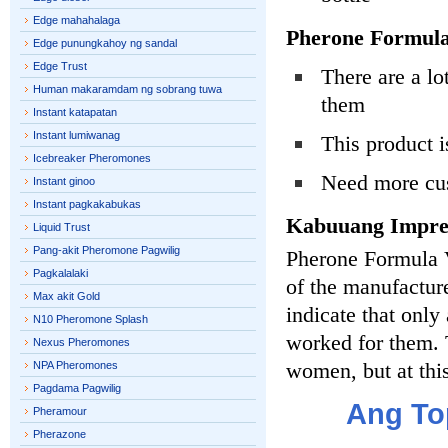
Edge mahahalaga
Pherone Formula
Edge punungkahoy ng sandal
Edge Trust
There are a lo
Human makaramdam ng sobrang tuwa
them
Instant katapatan
Instant lumiwanag
This product is
Icebreaker Pheromones
Need more cus
Instant ginoo
Instant pagkakabukas
Kabuuang Impre
Liquid Trust
Pang-akit Pheromone Pagwilig
Pherone Formula V-
Pagkalalaki
of the manufacture
Max akit Gold
indicate that only
N10 Pheromone Splash
worked for them. 
Nexus Pheromones
women, but at thi
NPA Pheromones
Pagdama Pagwilig
Ang To
Pheramour
Pherazone