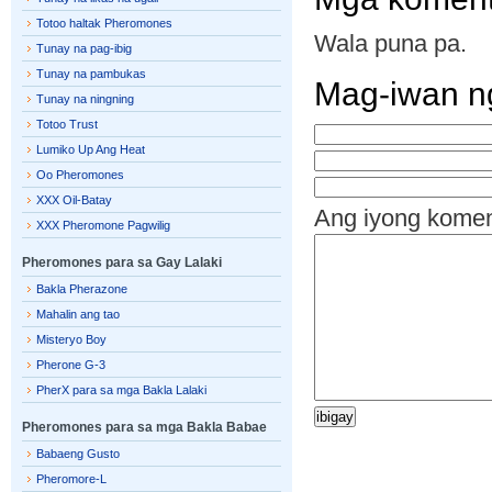
Totoo haltak Pheromones
Wala puna pa.
Tunay na pag-ibig
Tunay na pambukas
Mag-iwan n
Tunay na ningning
Totoo Trust
Lumiko Up Ang Heat
Oo Pheromones
XXX Oil-Batay
Ang iyong kome
XXX Pheromone Pagwilig
Pheromones para sa Gay Lalaki
Bakla Pherazone
Mahalin ang tao
Misteryo Boy
Pherone G-3
PherX para sa mga Bakla Lalaki
Pheromones para sa mga Bakla Babae
Babaeng Gusto
Pheromore-L