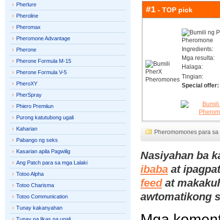
Pherlure
#1
- TOP pick
Pheroline
Pheromax
Pheromone Advantage
Ingredients:
Pherone
Mga resulta:
Pherone Formula M-15
Halaga:
Pherone Formula V-5
Tingian:
PheroXY
Special offer:
PherSpray
Phiero Premiiun
Purong katutubong ugali
Kaharian
Pheromomones para sa 
Pabango ng seks
Kasarian apila Pagwilig
Nasiyahan ba ka
Ang Patch para sa mga Lalaki
ibaba
at ipagpa
Totoo Alpha
feed
at makakuha
Totoo Charisma
awtomatikong s
Totoo Communication
Tunay kakanyahan
Mga komen
Tunay na likas na ugali