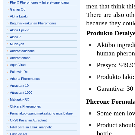
PherX Pheromones – Inirerekumendang
men that think thi
Ganap Oo
There are also ot
Alpha Lalaki
because they coul
Baguhin kaakuhan Pheromones
Alpha Epekto
Produkto Detalye
Alpha 7
Aktibo ingredi
Munisyon
Androstadienone
human pheromo
Androstenone
Presyo: $49.9
Aqua Vitae
Pukawin-Rx
Produkto laki
Athena Pheromones
Attractant 10
Garantiya: 30
Attractant 1000
Makaakit-RX
Pherone Formula
Chikara Pheromones
Some men love
Pananakop upang makaakit ng mga Babae
CP28 Kasarian Attractant
Product should
I-dial para sa Lalaki magnetic
bottle
Edge diesel