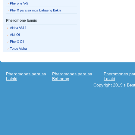
Pherone V-5
PherX para sa mga Babaeng Bakla
Pheromone langis
Alpha A314
Akit Oil
PherX Oil
Totoo Alpha
Pheromones para sa
Pheromones para sa
Pheromones par
Lalaki
Babaeng
Lalaki
Copyright 2019's Be