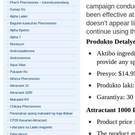
PherX Pheromones – Inirerekumendang
campaign conduct
Ganap Oo
been effective at
Alpha Lalaki
doesn’t appear l
Baguhin kaakuhan Pheromones
continue using th
Alpha Epekto
Alpha 7
Produkto Detalye
Munisyon
Androstadienone
Aktibo ingredi
Androstenone
provide any sp
Aqua Vitae
Presyo: $14.9
Pukawin-Rx
Athena Pheromones
Produkto laki:
Attractant 10
Attractant 1000
Garantiya: 30
Makaakit-RX
Chikara Pheromones
Attractant 1000 
Pananakop upang makaakit ng mga Babae
Product price
CP28 Kasarian Attractant
I-dial para sa Lalaki magnetic
The product g
Edge diesel