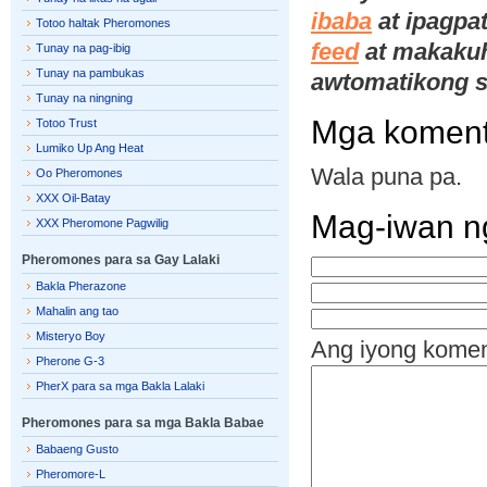
ibaba
at ipagpa
Totoo haltak Pheromones
feed
at makakuha
Tunay na pag-ibig
Tunay na pambukas
awtomatikong s
Tunay na ningning
Mga komen
Totoo Trust
Lumiko Up Ang Heat
Wala puna pa.
Oo Pheromones
XXX Oil-Batay
Mag-iwan n
XXX Pheromone Pagwilig
Pheromones para sa Gay Lalaki
Bakla Pherazone
Mahalin ang tao
Misteryo Boy
Ang iyong kome
Pherone G-3
PherX para sa mga Bakla Lalaki
Pheromones para sa mga Bakla Babae
Babaeng Gusto
Pheromore-L