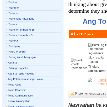
Pherlure
thinking about giv
Pheroline
determine they sho
Pheromax
Pheromone Advantage
Ang To
Pherone
Pherone Formula M-15
#1
- TOP pick
Pherone Formula V-5
PheroXY
PherSpray
Phiero Premiiun
Ingredients:
Purong katutubong ugali
Mga resulta:
Halaga:
Kaharian
Tingian:
Pabango ng seks
Special offer:
Kasarian apila Pagwilig
Ang Patch para sa mga Lalaki
Totoo Alpha
Totoo Charisma
Pheromomones para sa 
Totoo Communication
Tunay kakanyahan
Nasiyahan ba ka
Tunay na likas na ugali