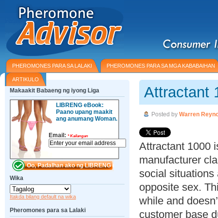
PHEROMONES PARA SA LALAKI
PHEROMONES PARA SA MGA KABABAIHAN
ARTIKULO
Attractant
Makaakit Babaeng ng iyong Liga
LIBRENG eBook:
Paano upang maakit
Posted by
Warren Reyno
ang anumang Woman.
Email:
*
Kailangan
Attractant 1000 
manufacturer cla
social situations
Wika
opposite sex. Th
Itakda bilang default na wika
while and doesn’
Pheromones para sa Lalaki
customer base du