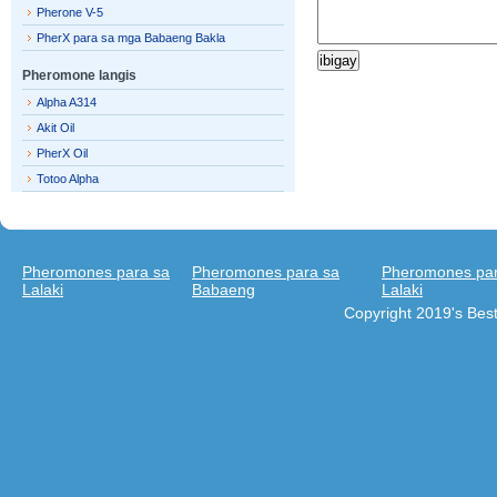
Pherone V-5
PherX para sa mga Babaeng Bakla
Pheromone langis
Alpha A314
Akit Oil
PherX Oil
Totoo Alpha
Pheromones para sa
Pheromones para sa
Pheromones par
Lalaki
Babaeng
Lalaki
Copyright 2019's Be