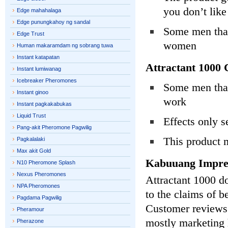
you don’t like
Edge mahahalaga
Edge punungkahoy ng sandal
Some men that
Edge Trust
women
Human makaramdam ng sobrang tuwa
Instant katapatan
Attractant 1000 
Instant lumiwanag
Icebreaker Pheromones
Some men that 
Instant ginoo
work
Instant pagkakabukas
Liquid Trust
Effects only 
Pang-akit Pheromone Pagwilig
This product 
Pagkalalaki
Max akit Gold
Kabuuang Impre
N10 Pheromone Splash
Nexus Pheromones
Attractant 1000 do
NPA Pheromones
to the claims of b
Pagdama Pagwilig
Customer reviews o
Pheramour
mostly marketing 
Pherazone