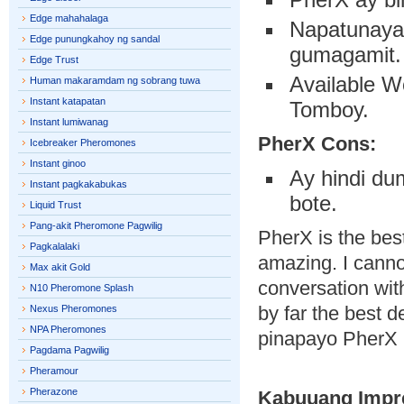
Edge mahahalaga
Napatunaya
Edge punungkahoy ng sandal
gumagamit.
Edge Trust
Available W
Human makaramdam ng sobrang tuwa
Instant katapatan
Tomboy.
Instant lumiwanag
PherX Cons:
Icebreaker Pheromones
Instant ginoo
Ay hindi du
Instant pagkakabukas
bote.
Liquid Trust
Pang-akit Pheromone Pagwilig
PherX is the bes
Pagkalalaki
amazing. I canno
Max akit Gold
conversation wit
N10 Pheromone Splash
by far the best d
Nexus Pheromones
NPA Pheromones
pinapayo PherX 
Pagdama Pagwilig
Pheramour
Pherazone
Kabuuang Impr