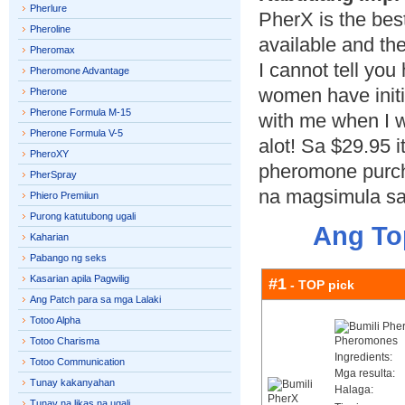
Pherlure
PherX is the be
Pheroline
available and th
Pheromax
I cannot tell yo
Pheromone Advantage
women have initi
Pherone
Pherone Formula M-15
with me when I 
Pherone Formula V-5
alot! Sa $29.95 it 
PheroXY
pheromone purch
PherSpray
na magsimula sa
Phiero Premiiun
Purong katutubong ugali
Ang To
Kaharian
Pabango ng seks
Kasarian apila Pagwilig
#1
- TOP pick
Ang Patch para sa mga Lalaki
Totoo Alpha
Totoo Charisma
Ingredients:
Totoo Communication
Mga resulta:
Tunay kakanyahan
Halaga:
Tunay na likas na ugali