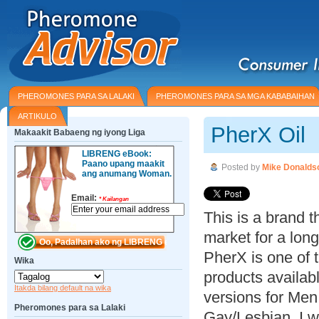
PHEROMONES PARA SA LALAKI
PHEROMONES PARA SA MGA KABABAIHAN
ARTIKULO
PherX Oil
Makaakit Babaeng ng iyong Liga
LIBRENG eBook:
Paano upang maakit
Posted by
Mike Donalds
ang anumang Woman.
Email:
*
Kailangan
This is a brand 
market for a long
PherX is one of 
Wika
products availab
Itakda bilang default na wika
versions for Me
Pheromones para sa Lalaki
Gay/Lesbian. I w