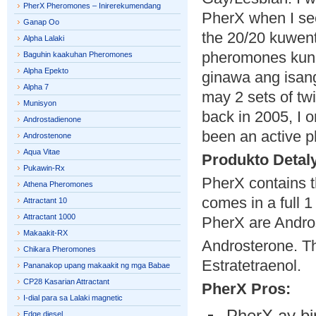
PherX Pheromones – Inirerekumendang
PherX when I se
Ganap Oo
the 20/20 kuwent
Alpha Lalaki
pheromones kung
Baguhin kaakuhan Pheromones
Alpha Epekto
ginawa ang isan
Alpha 7
may 2 sets of tw
Munisyon
back in 2005, I o
Androstadienone
been an active 
Androstenone
Aqua Vitae
Produkto Detal
Pukawin-Rx
PherX contains t
Athena Pheromones
comes in a full 
Attractant 10
Attractant 1000
PherX are Andro
Makaakit-RX
Androsterone. Th
Chikara Pheromones
Estratetraenol.
Pananakop upang makaakit ng mga Babae
CP28 Kasarian Attractant
PherX Pros:
I-dial para sa Lalaki magnetic
PherX ay bi
Edge diesel