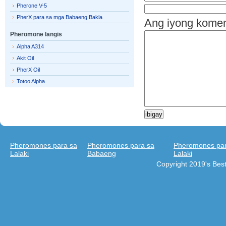
Pherone V-5
PherX para sa mga Babaeng Bakla
Ang iyong kome
Pheromone langis
Alpha A314
Akit Oil
PherX Oil
Totoo Alpha
Pheromones para sa
Pheromones para sa
Pheromones par
Lalaki
Babaeng
Lalaki
Copyright 2019's Be