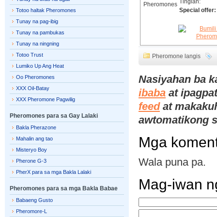
Tingian:
Special offer:
Totoo haltak Pheromones
Tunay na pag-ibig
Tunay na pambukas
Tunay na ningning
Totoo Trust
Pheromone langis
Lumiko Up Ang Heat
Nasiyahan ba ka
Oo Pheromones
XXX Oil-Batay
ibaba
at ipagpa
XXX Pheromone Pagwilig
feed
at makakuha
Pheromones para sa Gay Lalaki
awtomatikong s
Bakla Pherazone
Mga komen
Mahalin ang tao
Misteryo Boy
Wala puna pa.
Pherone G-3
PherX para sa mga Bakla Lalaki
Mag-iwan n
Pheromones para sa mga Bakla Babae
Babaeng Gusto
Pheromore-L